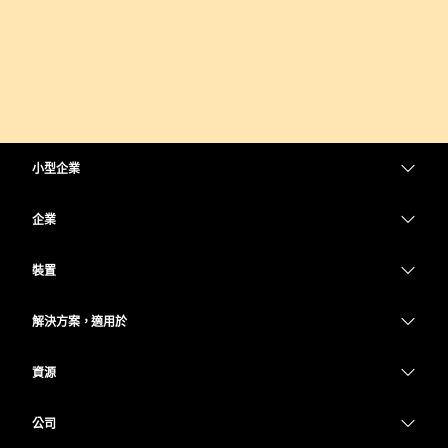
小型企業
定價
企業
Webex 應用程式
Webex Suite
裝置
Meetings
Calling
耳機
Calling
解決方案，適用於
Meetings
攝影機
教育
Messaging
Messaging
資源
Desk 系列
醫療保健
螢幕共用
下載
Slido
Room 系列
公司
政府
加入測驗會議