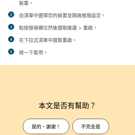
裝置
。
2
自清單中選擇您的裝置並開啟
進階設定
。
3
點按搜尋欄位然後選取
維護
>
重啟
。
4
在下拉式清單中選取
重啟
。
5
按一下
套用
。
本文是否有幫助？
是的，謝謝！
不完全是