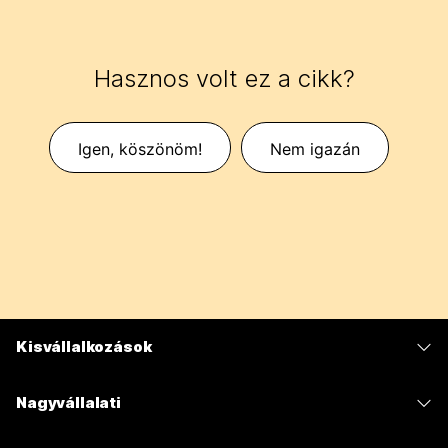
Hasznos volt ez a cikk?
Igen, köszönöm!
Nem igazán
Kisvállalkozások
Díjszabás
Nagyvállalati
Webex alkalmazás
Webex Suite