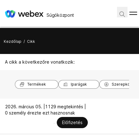
Súgóközpont
Kezdőlap
/
Cikk
A cikk a következőre vonatkozik:
Termékek
Iparágak
Szerepkörök
2026. március 05. |
1129 megtekintés |
0 személy érezte ezt hasznosnak
Előfizetés