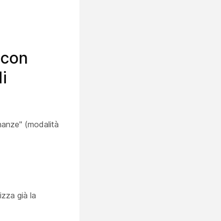
 con
i
inanze" (modalità
izza già la