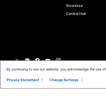
Sicurezza
Control Hub
©
2026
Cisco e/o relative affiliate. Tutti i diritti riservati.
By continuing to use our website, you acknowledge the use of
Privacy Statement
Change Settings