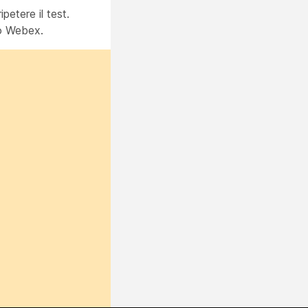
petere il test.
sco Webex.