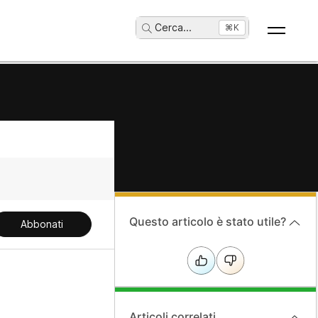
Cerca
...
⌘K
Questo articolo è stato utile?
Abbonati
Articoli correlati