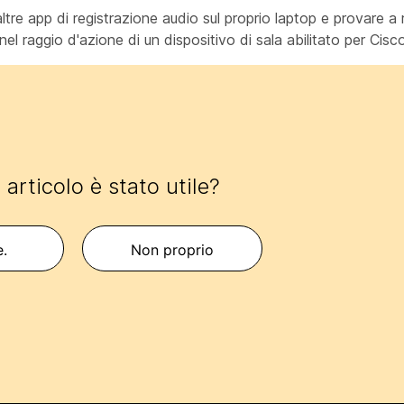
tre app di registrazione audio sul proprio laptop e provare a ri
e nel raggio d'azione di un dispositivo di sala abilitato per Ci
articolo è stato utile?
e.
Non proprio