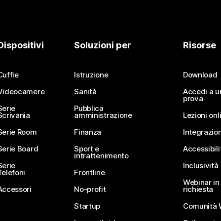
Dispositivi
Soluzioni per
Risorse
Cuffie
Istruzione
Download
Videocamere
Sanità
Accedi a u
prova
Serie
Pubblica
Scrivania
amministrazione
Lezioni onl
Serie Room
Finanza
Integrazion
Serie Board
Sport e
Accessibili
intrattenimento
Serie
Inclusività
Telefoni
Frontline
Webinar in 
Accessori
No-profit
richiesta
Startup
Comunità 