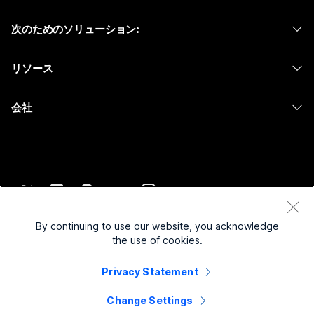
Calling
ヘッドセット
Calling
次のためのソリューション:
Meetings
カメラ
メッセージング
教育
メッセージング
リソース
Desk シリーズ
画面共有
ヘルスケア
Slido
ダウンロード
Room シリーズ
会社
行政
ウェビナー
テストミーティングに参加
Board シリーズ
Cisco
財務
Events
オンラインクラス
Phone シリーズ
サポートへお問い合わせ
スポーツとエンターテインメント
Contact Center
インテグレーション
アクセサリ
セールスに問い合わせ
フロントライン
CPaaS
アクセシビリティ
利用規約
Webex Blog
非営利
セキュリティ
By continuing to use our website, you acknowledge
インクルージョン
プライバシーステートメント
the use of cookies.
Webex ソート リーダーシップ
スタートアップ
Control Hub
クッキー
ライブ & オンデマンド ウェビナー
Webex Merch Store
Privacy Statement
商標
ハイブリッド ワーク
Webex Community
©
2026
Cisco and/or its affiliates. All rights reserved.
キャリア
Change Settings
Webex Developers