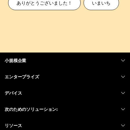
ありがとうございました！
いまいち
小規模企業
価格
エンタープライズ
Webex アプリ
Webex スイート
デバイス
Meetings
Calling
ヘッドセット
Calling
次のためのソリューション:
Meetings
カメラ
メッセージング
教育
メッセージング
リソース
Desk シリーズ
画面共有