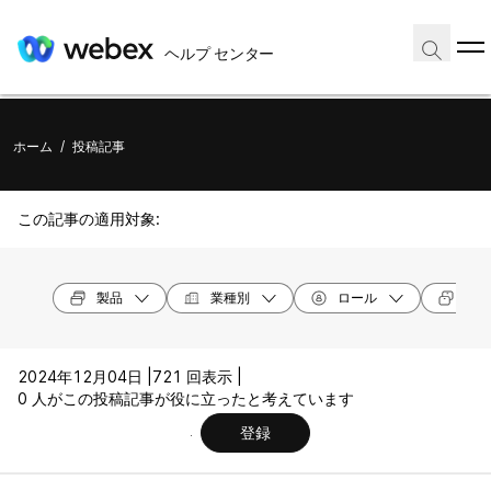
ヘルプ センター
ホーム
/
投稿記事
この記事の適用対象:
製品
業種別
ロール
デバ
2024年12月04日 |
721 回表示 |
0 人がこの投稿記事が役に立ったと考えています
登録