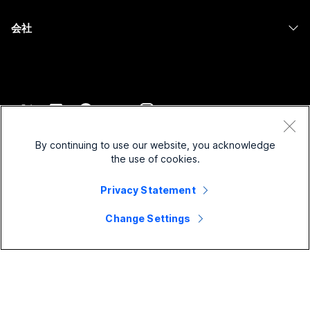
ヘルスケア
Slido
ダウンロード
Room シリーズ
会社
行政
ウェビナー
テストミーティングに参加
Board シリーズ
Cisco
財務
Events
オンラインクラス
Phone シリーズ
サポートへお問い合わせ
スポーツとエンターテインメント
Contact Center
インテグレーション
アクセサリ
セールスに問い合わせ
フロントライン
CPaaS
アクセシビリティ
利用規約
Webex Blog
非営利
セキュリティ
By continuing to use our website, you acknowledge
インクルージョン
プライバシーステートメント
the use of cookies.
Webex ソート リーダーシップ
スタートアップ
Control Hub
クッキー
ライブ & オンデマンド ウェビナー
Webex Merch Store
Privacy Statement
商標
ハイブリッド ワーク
Webex Community
©
2026
Cisco and/or its affiliates. All rights reserved.
キャリア
Change Settings
Webex Developers
ニュース & イノベーション