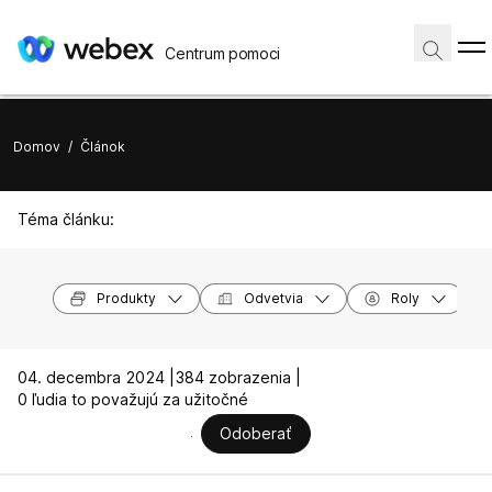
Centrum pomoci
Domov
/
Článok
Téma článku:
Produkty
Odvetvia
Roly
04. decembra 2024 |
384 zobrazenia |
0 ľudia to považujú za užitočné
Odoberať