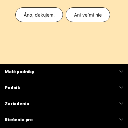
Áno, ďakujem!
Ani veľmi nie
Malé podniky
Ceny
Podnik
Aplikácia Webex
Webex Suite
Zariadenia
Meetings
Calling
Náhlavné súpravy
Calling
Riešenia pre
Meetings
Kamery
Odosielanie správ