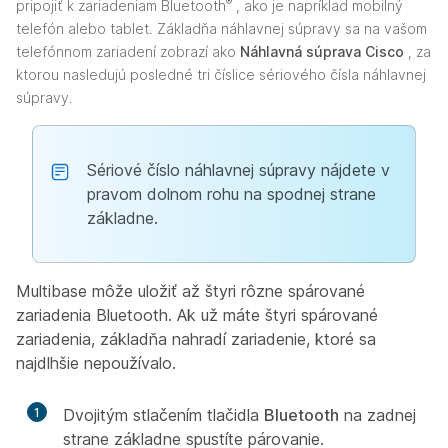
®
pripojiť k zariadeniam Bluetooth
, ako je napríklad mobilný
telefón alebo tablet. Základňa náhlavnej súpravy sa na vašom
telefónnom zariadení zobrazí ako
Náhlavná súprava Cisco
, za
ktorou nasledujú posledné tri číslice sériového čísla náhlavnej
súpravy.
Sériové číslo náhlavnej súpravy nájdete v
pravom dolnom rohu na spodnej strane
základne.
Multibase môže uložiť až štyri rôzne spárované
zariadenia Bluetooth. Ak už máte štyri spárované
zariadenia, základňa nahradí zariadenie, ktoré sa
najdlhšie nepoužívalo.
1
Dvojitým stlačením tlačidla
Bluetooth
na zadnej
strane základne spustíte párovanie.