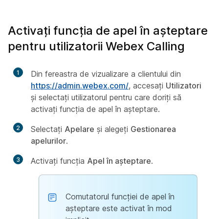
Activați funcția de apel în așteptare
pentru utilizatorii Webex Calling
1
Din fereastra de vizualizare a clientului din
https://admin.webex.com/
, accesați
Utilizatori
și selectați utilizatorul pentru care doriți să
activați funcția de apel în așteptare.
2
Selectați
Apelare
și alegeți
Gestionarea
apelurilor
.
3
Activați funcția
Apel în așteptare
.
Comutatorul funcției de apel în
așteptare este activat în mod