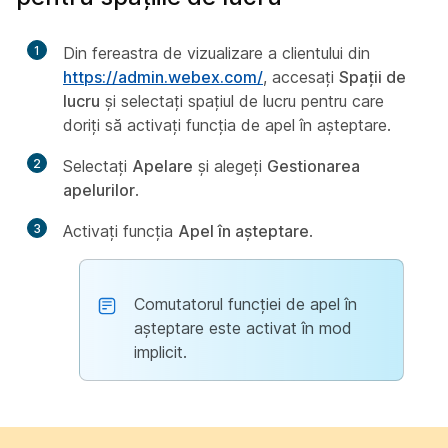
1
Din fereastra de vizualizare a clientului din
https://admin.webex.com/
, accesați
Spații de
lucru
și selectați spațiul de lucru pentru care
doriți să activați funcția de apel în așteptare.
2
Selectați
Apelare
și alegeți
Gestionarea
apelurilor
.
3
Activați funcția
Apel în așteptare
.
Comutatorul funcției de apel în
așteptare este activat în mod
implicit.