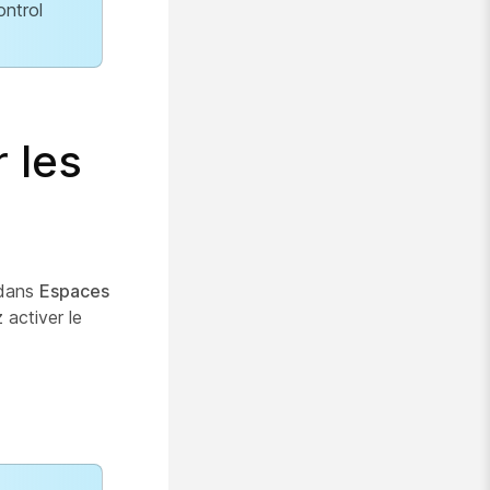
ontrol
r les
 dans
Espaces
 activer le