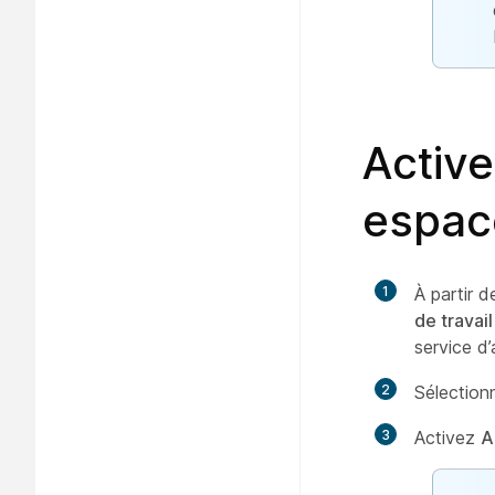
Active
espace
1
À partir d
de travail
service d’
2
Sélectio
3
Activez
A