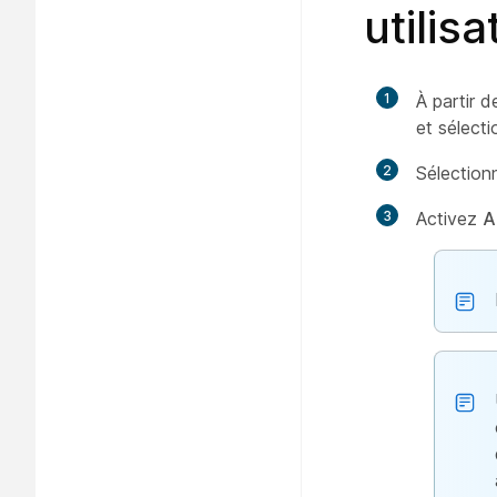
utilis
1
À partir d
et sélecti
2
Sélectio
3
Activez
A