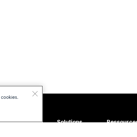
 cookies.
ériphériques
Solutions
Ressource
pour le