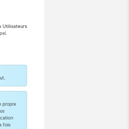
 à
Utilisateurs
pel.
ut.
n propre
lus
ication
a fois