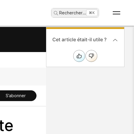
Rechercher
...
⌘K
Cet article était-il utile ?
S’abonner
te