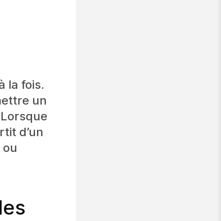
la fois.
mettre un
. Lorsque
tit d’un
 ou
les