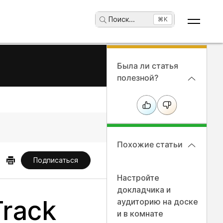
Поиск
...
⌘K
Была ли статья
полезной?
Похожие статьи
Подписаться
Настройте
докладчика и
rack
аудиторию на доске
и в комнате