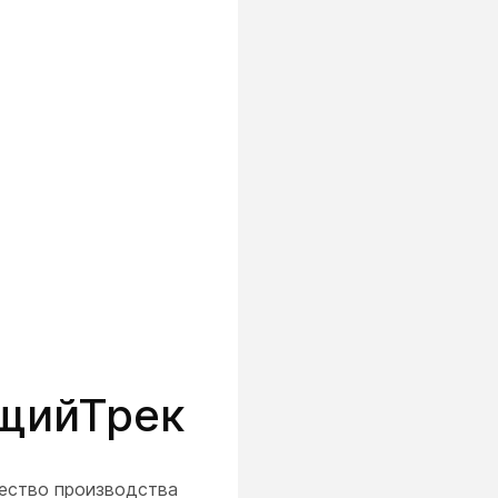
ущийТрек
чество производства