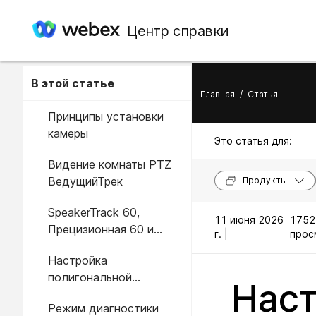
Центр справки
В этой статье
Главная
/
Статья
Принципы установки
камеры
Это статья для:
Видение комнаты PTZ
ВедущийТрек
Продукты
SpeakerTrack 60,
11 июня 2026
1752
Прецизионная 60 и
г. |
прос
Cisco PTZ 4K
Настройка
PresenterTrack
полигональной
Наст
триггерной зоны
Режим диагностики