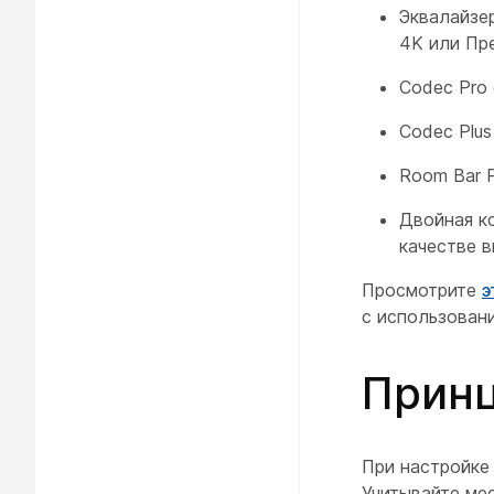
Эквалайзе
4K или Пр
Codec Pro
Codec Plus
Room Bar 
Двойная к
качестве 
Просмотрите
э
с использован
Принц
При настройке 
Учитывайте ме