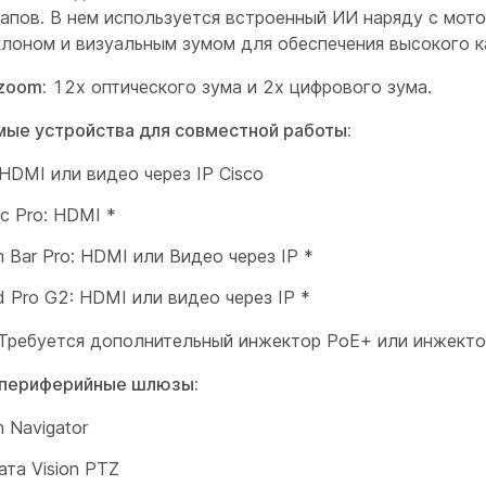
тапов. В нем используется встроенный ИИ наряду с мот
клоном и визуальным зумом для обеспечения высокого к
zoom:
12x оптического зума и 2x цифрового зума.
ые устройства для совместной работы:
HDMI или видео через IP Cisco
c Pro: HDMI *
 Bar Pro: HDMI или Видео через IP *
d Pro G2: HDMI или видео через IP *
 Требуется дополнительный инжектор PoE+ или инжект
периферийные шлюзы:
 Navigator
ата Vision PTZ