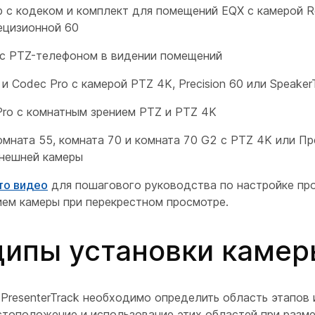
р с кодеком и комплект для помещений EQX с камерой R
ецизионной 60
 с PTZ-телефоном в видении помещений
 и Codec Pro с камерой PTZ 4K, Precision 60 или Speaker
Pro с комнатным зрением PTZ и PTZ 4K
омната 55, комната 70 и комната 70 G2 с PTZ 4K или Пр
внешней камеры
то видео
для пошагового руководства по настройке про
ием камеры при перекрестном просмотре.
ипы установки камер
PresenterTrack необходимо определить область этапов 
стоположение и использование этих областей при разм