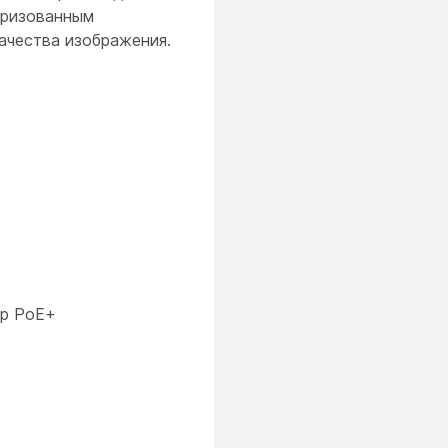
оризованным
ачества изображения.
ор PoE+