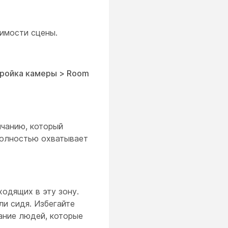
димости сцены.
тройка камеры > Room
лчанию, который
 полностью охватывает
ходящих в эту зону.
ли сидя. Избегайте
ание людей, которые