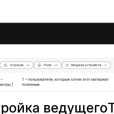
Отрасли
Роли
Модели устройств
 –
1 – пользователи, которые сочли этот материал
мотры |
полезным
ройка ведущегоT