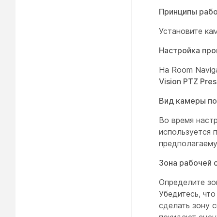
Принципы раб
Установите ка
Настройка про
На Room Navig
Vision PTZ Pre
Вид камеры п
Во время наст
используется 
предполагаему
Зона рабочей 
Определите зо
Убедитесь, что
сделать зону 
покидают сцен