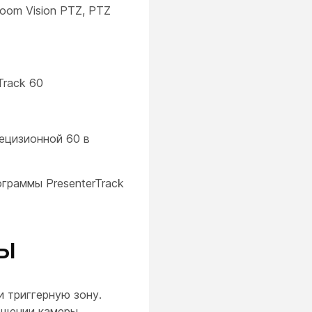
oom Vision PTZ, PTZ
Track 60
ецизионной 60 в
граммы PresenterTrack
ы
и триггерную зону.
ещении камеры,