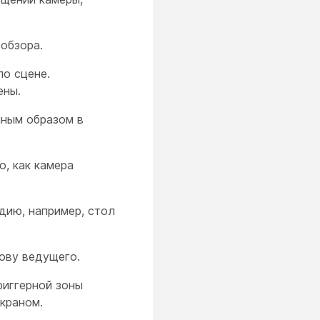
обзора.
по сцене.
ены.
нным образом в
о, как камера
дию, например, стол
ову ведущего.
риггерной зоны
экраном.