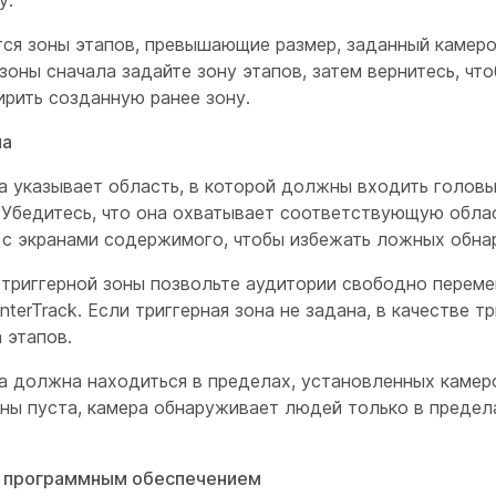
я зоны этапов, превышающие размер, заданный камеро
зоны сначала задайте зону этапов, затем вернитесь, чт
ирить созданную ранее зону.
на
на указывает область, в которой должны входить голов
 Убедитесь, что она охватывает соответствующую облас
 с экранами содержимого, чтобы избежать ложных обна
 триггерной зоны позвольте аудитории свободно переме
nterTrack. Если триггерная зона не задана, в качестве т
 этапов.
на должна находиться в пределах, установленных камер
ены пуста, камера обнаруживает людей только в предел
с программным обеспечением