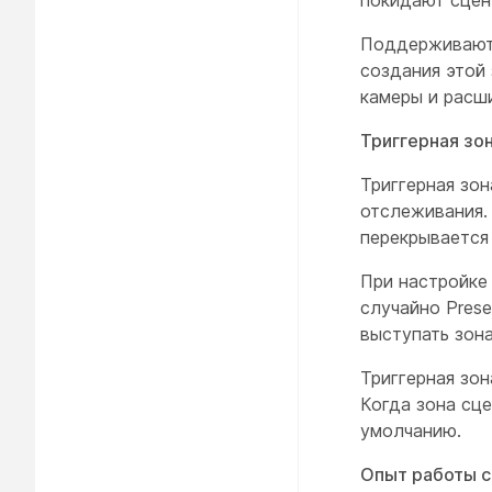
Поддерживаютс
создания этой 
камеры и расш
Триггерная зо
Триггерная зо
отслеживания.
перекрывается
При настройке
случайно Prese
выступать зона
Триггерная зо
Когда зона сц
умолчанию.
Опыт работы 