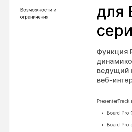
для 
Возможности и
ограничения
сер
Функция P
динамико
ведущий 
веб-интер
PresenterTrac
Board Pro
Board Pro 