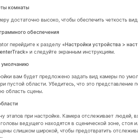
оты комнаты
меру достаточно высоко, чтобы обеспечить четкость ви
граммного обеспечения
ator перейдите к разделу
«Настройки устройства > нас
senterTrack»
и следуйте экранным инструкциям.
о умолчанию
ройки вам будет предложено задать вид камеры по умо
при пустой области. Убедитесь, что это представление
ю область сцены.
области
ну этапов при настройке. Камера отслеживает людей, в
 головы ведущего находятся в сценической зоне, стоя и
сцены слишком широкой, чтобы предотвратить отслежив
у.