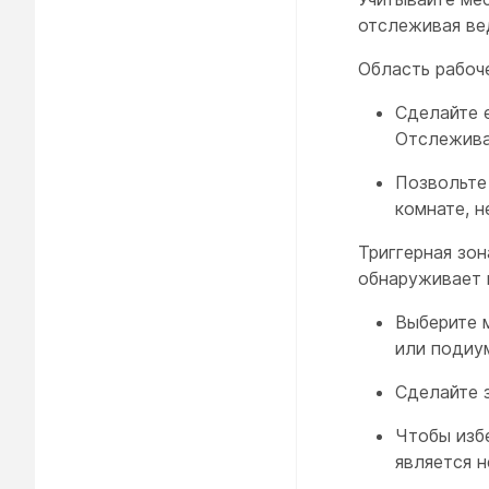
отслеживая ве
Область
рабоче
Сделайте 
Отслежива
Позвольте
комнате, н
Триггерная зон
обнаруживает г
Выберите 
или подиу
Сделайте 
Чтобы изб
является н