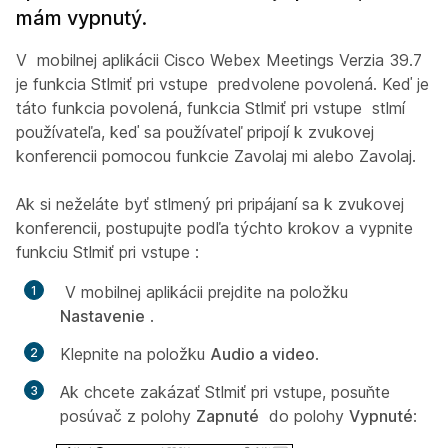
mám vypnutý.
V mobilnej aplikácii Cisco Webex Meetings Verzia 39.7
je funkcia
Stlmiť pri vstupe
predvolene povolená. Keď je
táto funkcia povolená, funkcia
Stlmiť pri vstupe
stlmí
používateľa, keď sa používateľ pripojí k zvukovej
konferencii pomocou funkcie
Zavolaj mi
alebo
Zavolaj
.
Ak si neželáte byť stlmený pri pripájaní sa k zvukovej
konferencii, postupujte podľa týchto krokov a vypnite
funkciu
Stlmiť pri vstupe
:
V mobilnej aplikácii prejdite na položku
Nastavenie
.
Klepnite na položku
Audio a video
.
Ak chcete zakázať
Stlmiť pri vstupe
, posuňte
posúvač z polohy
Zapnuté
do polohy
Vypnuté
: