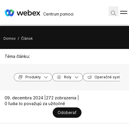
Centrum pomoci
Domov
/
Článok
Téma článku:
Produkty
Roly
Operačné systémy
09. decembra 2024 |
272 zobrazenia |
0 ľudia to považujú za užitočné
Odoberať