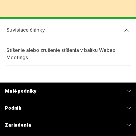
Súvisiace články
Stíšenie alebo zrušenie stíšenia v balíku Webex
Meetings
Malé podniky
Ceny
Podnik
Aplikácia Webex
Webex Suite
Zariadenia
Meetings
Calling