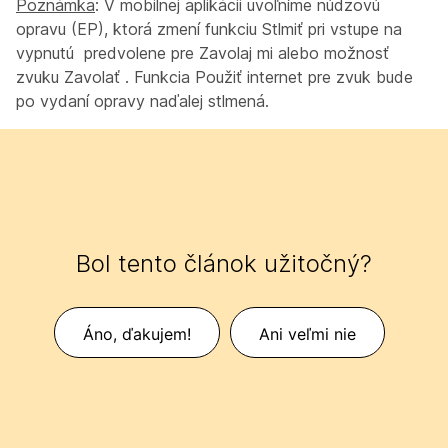
Poznámka
: V mobilnej aplikácii uvoľníme núdzovú
opravu (EP), ktorá zmení funkciu
Stlmiť pri vstupe
na
vypnutú predvolene pre
Zavolaj mi
alebo možnosť
zvuku
Zavolať
. Funkcia
Použiť internet pre zvuk
bude
po vydaní opravy naďalej stlmená.
Bol tento článok užitočný?
Áno, ďakujem!
Ani veľmi nie