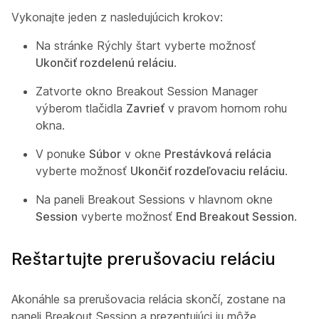
Vykonajte jeden z nasledujúcich krokov:
Na stránke Rýchly štart vyberte možnosť
Ukončiť rozdelenú reláciu
.
Zatvorte okno Breakout Session Manager
výberom tlačidla
Zavrieť
v pravom hornom rohu
okna.
V ponuke
Súbor
v okne
Prestávková relácia
vyberte možnosť
Ukončiť rozdeľovaciu reláciu
.
Na paneli Breakout Sessions v hlavnom okne
Session
vyberte možnosť
End Breakout Session
.
Reštartujte prerušovaciu reláciu
Akonáhle sa prerušovacia relácia skončí, zostane na
paneli Breakout Session a prezentujúci ju môže