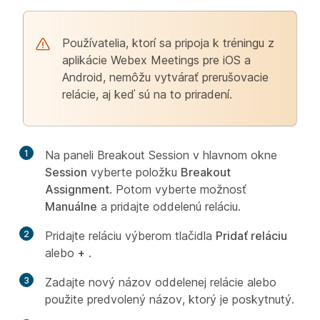
Používatelia, ktorí sa pripoja k tréningu z
aplikácie Webex Meetings pre iOS a
Android, nemôžu vytvárať prerušovacie
relácie, aj keď sú na to priradení.
1
Na paneli Breakout Session v hlavnom okne
Session
vyberte položku
Breakout
Assignment
. Potom vyberte možnosť
Manuálne
a pridajte oddelenú reláciu.
2
Pridajte reláciu výberom tlačidla
Pridať reláciu
alebo
+
.
3
Zadajte nový názov oddelenej relácie alebo
použite predvolený názov, ktorý je poskytnutý.