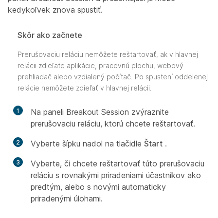
kedykoľvek znova spustiť.
Skôr ako začnete
Prerušovaciu reláciu nemôžete reštartovať, ak v hlavnej
relácii zdieľate aplikácie, pracovnú plochu, webový
prehliadač alebo vzdialený počítač. Po spustení oddelenej
relácie nemôžete zdieľať v hlavnej relácii.
1
Na paneli Breakout Session zvýraznite
prerušovaciu reláciu, ktorú chcete reštartovať.
2
Vyberte šípku nadol na tlačidle
Štart
.
3
Vyberte, či chcete reštartovať túto prerušovaciu
reláciu s rovnakými priradeniami účastníkov ako
predtým, alebo s novými automaticky
priradenými úlohami.