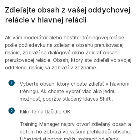
Zdieľajte obsah z vašej oddychovej
relácie v hlavnej relácii
Ak vám moderátor alebo hostiteľ tréningovej relácie
pošle požiadavku na zdieľanie obsahu prerušovacej
relácie, zobrazí sa dialógové okno Zdieľať obsah
prerušovacej relácie. Obsah, ktorý ste zdieľali vo svojej
oddelenej relácii, sa zobrazí v zozname.
1
Vyberte obsah, ktorý chcete zdieľať v hlavnom
tréningu. Ak chcete vybrať viac ako jednu
možnosť, podržte stlačený kláves
Shift
.
2
Kliknite na tlačidlo
OK
.
Training Manager najprv otvorí zdieľaný obsah a
potom ho zobrazí vo vašom prehliadači obsahu.
Účastníci si potom môžu zobraziť zdieľaný