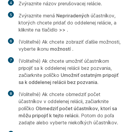
4
Zvýraznite názov prerušovacej relácie.
5
Zvýraznite mená
Nepriradených
účastníkov,
ktorých chcete pridať do oddelenej relácie, a
kliknite na tlačidlo
>>
.
6
(Voliteľné) Ak chcete zobraziť ďalšie možnosti,
vyberte ikonu
možností
.
7
(Voliteľné) Ak chcete umožniť účastníkom
pripojiť sa k oddelenej relácii bez pozvania,
začiarknite políčko
Umožniť ostatným pripojiť
sa k oddelenej relácii bez pozvania
.
8
(Voliteľné) Ak chcete obmedziť počet
účastníkov v oddelenej relácii, začiarknite
políčko
Obmedziť počet účastníkov, ktorí sa
môžu pripojiť k tejto relácii
. Potom do poľa
zadajte alebo vyberte niekoľkých účastníkov.