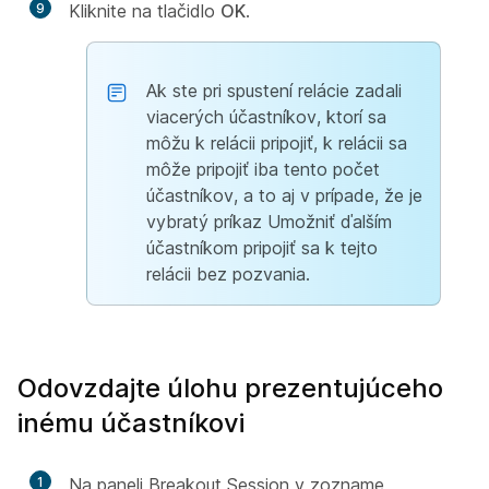
9
Kliknite na tlačidlo
OK
.
Ak ste pri spustení relácie zadali
viacerých účastníkov, ktorí sa
môžu k relácii pripojiť, k relácii sa
môže pripojiť iba tento počet
účastníkov, a to aj v prípade, že je
vybratý príkaz Umožniť ďalším
účastníkom pripojiť sa k tejto
relácii bez pozvania.
Odovzdajte úlohu prezentujúceho
inému účastníkovi
1
Na paneli Breakout Session v zozname