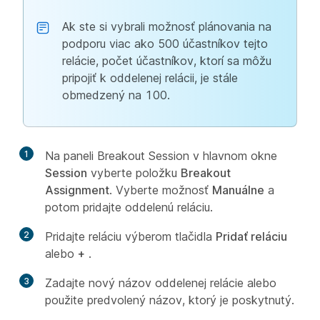
Ak ste si vybrali možnosť plánovania na
podporu viac ako 500 účastníkov tejto
relácie, počet účastníkov, ktorí sa môžu
pripojiť k oddelenej relácii, je stále
obmedzený na 100.
1
Na paneli Breakout Session v hlavnom okne
Session
vyberte položku
Breakout
Assignment
. Vyberte možnosť
Manuálne
a
potom pridajte oddelenú reláciu.
2
Pridajte reláciu výberom tlačidla
Pridať reláciu
alebo
+
.
3
Zadajte nový názov oddelenej relácie alebo
použite predvolený názov, ktorý je poskytnutý.