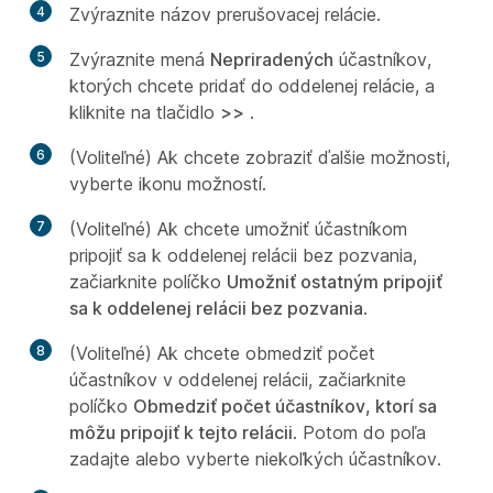
4
Zvýraznite názov prerušovacej relácie.
5
Zvýraznite mená
Nepriradených
účastníkov,
ktorých chcete pridať do oddelenej relácie, a
kliknite na tlačidlo
>>
.
6
(Voliteľné) Ak chcete zobraziť ďalšie možnosti,
vyberte ikonu možností.
7
(Voliteľné) Ak chcete umožniť účastníkom
pripojiť sa k oddelenej relácii bez pozvania,
začiarknite políčko
Umožniť ostatným pripojiť
sa k oddelenej relácii bez pozvania
.
8
(Voliteľné) Ak chcete obmedziť počet
účastníkov v oddelenej relácii, začiarknite
políčko
Obmedziť počet účastníkov, ktorí sa
môžu pripojiť k tejto relácii
. Potom do poľa
zadajte alebo vyberte niekoľkých účastníkov.