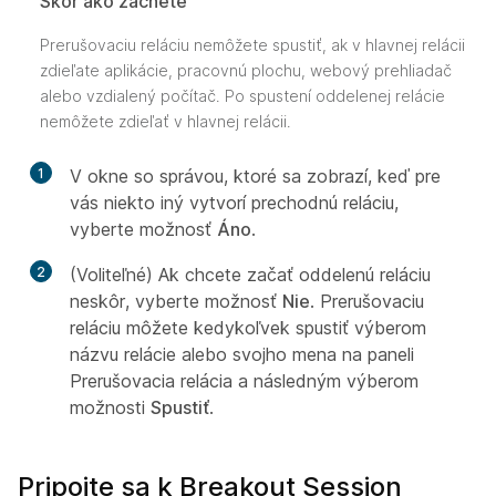
Skôr ako začnete
Prerušovaciu reláciu nemôžete spustiť, ak v hlavnej relácii
zdieľate aplikácie, pracovnú plochu, webový prehliadač
alebo vzdialený počítač. Po spustení oddelenej relácie
nemôžete zdieľať v hlavnej relácii.
1
V okne so správou, ktoré sa zobrazí, keď pre
vás niekto iný vytvorí prechodnú reláciu,
vyberte možnosť
Áno
.
2
(Voliteľné) Ak chcete začať oddelenú reláciu
neskôr, vyberte možnosť
Nie
. Prerušovaciu
reláciu môžete kedykoľvek spustiť výberom
názvu relácie alebo svojho mena na paneli
Prerušovacia relácia a následným výberom
možnosti
Spustiť
.
Pripojte sa k Breakout Session