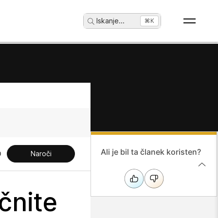
Iskanje
...
⌘K
Ali je bil ta članek koristen?
Naroči
ačnite