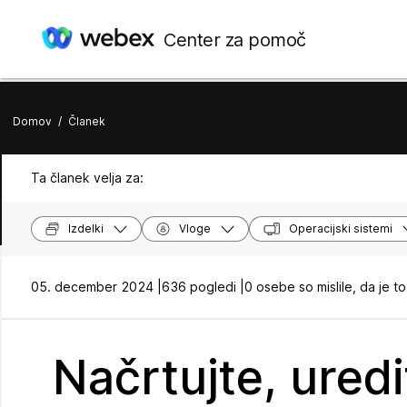
Center za pomoč
Domov
/
Članek
Ta članek velja za:
Izdelki
Vloge
Operacijski sistemi
05. december 2024 |
636 pogledi |
0 osebe so mislile, da je to
Načrtujte, uredit