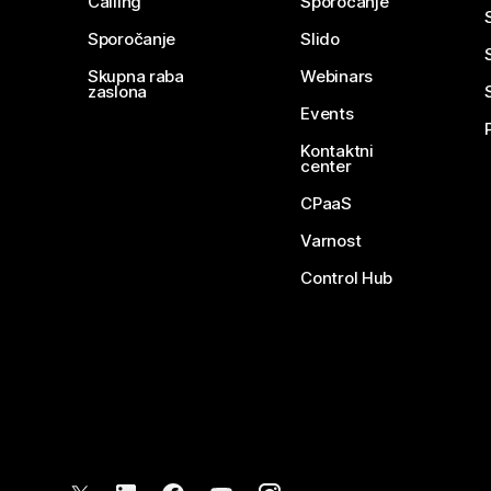
Calling
Sporočanje
Sporočanje
Slido
Skupna raba
Webinars
zaslona
Events
Kontaktni
center
CPaaS
Varnost
Control Hub