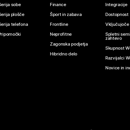
Serija sobe
Finance
Integracije
Serija plošče
Šport in zabava
Dostopnost
Serija telefona
Frontline
Vključujoče
Pripomočki
Neprofitne
Spletni semi
zahtevo
Zagonska podjetja
Skupnost W
Hibridno delo
Razvijalci 
Novice in in