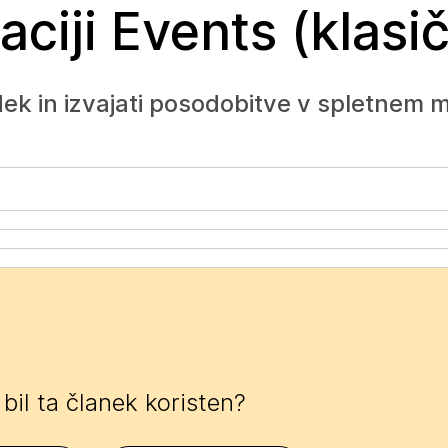
ciji Events (klasič
ek in izvajati posodobitve v spletnem
e bil ta članek koristen?