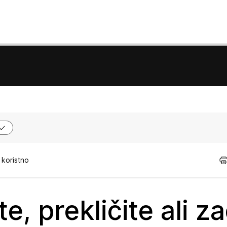
 koristno
e, prekličite ali z