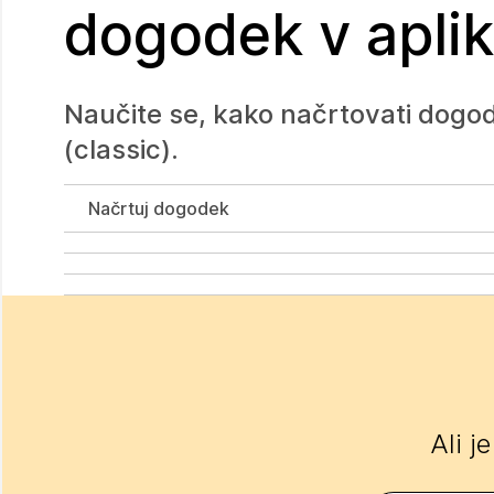
dogodek v aplika
Naučite se, kako načrtovati dogod
(classic).
Načrtuj dogodek
Ali j