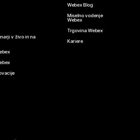
Webex Blog
Miselno vodenje
Webex
Trgovina Webex
narji v živo in na
Kariere
ebex
Webex
ovacije