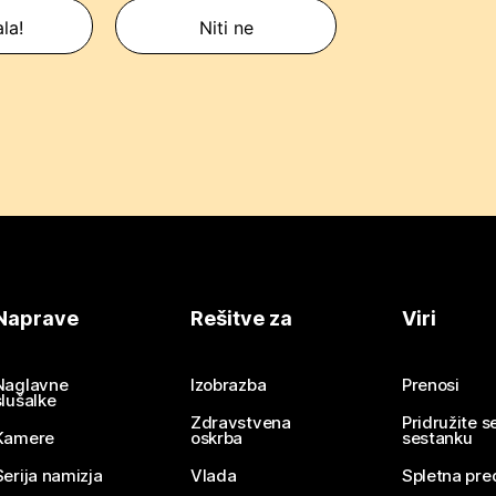
la!
Niti ne
Naprave
Rešitve za
Viri
Naglavne
Izobrazba
Prenosi
slušalke
Zdravstvena
Pridružite 
Kamere
oskrba
sestanku
Serija namizja
Vlada
Spletna pre