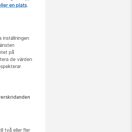
ller en plats
.
 inställningen
jänsten
ötet på
ktera de värden
espekterar
erskridanden
l två eller fler