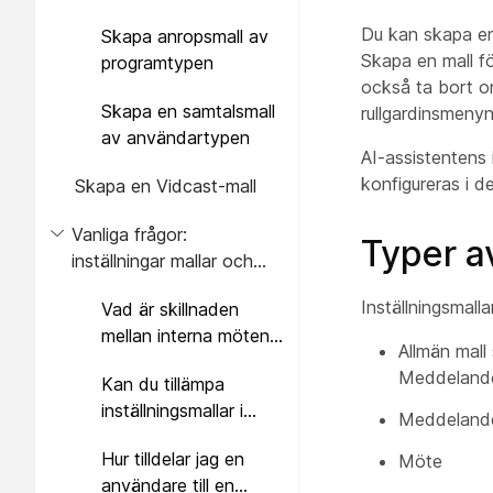
Du kan skapa en
Skapa anropsmall av
Skapa en mall fö
programtypen
också ta bort o
Skapa en samtalsmall
rullgardinsmeny
av användartypen
AI-assistentens 
konfigureras i d
Skapa en Vidcast-mall
Vanliga frågor:
Typer av
inställningar mallar och
mötesmallar
Inställningsmalla
Vad är skillnaden
mellan interna möten
Allmän mall 
och externa möten?
Meddeland
Kan du tillämpa
inställningsmallar i
Meddeland
valfri grupp?
Hur tilldelar jag en
Möte
användare till en