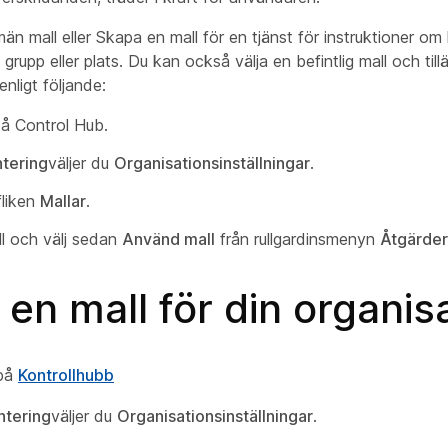
män mall
eller
Skapa en mall för en tjänst
för instruktioner om 
 grupp eller plats. Du kan också välja en befintlig mall och ti
enligt följande:
på Control Hub.
tering
väljer du
Organisationsinställningar
.
fliken
Mallar
.
ll och välj sedan
Använd mall
från rullgardinsmenyn
Åtgärder
en mall för din organis
 på
Kontrollhubb
ntering
väljer du
Organisationsinställningar
.