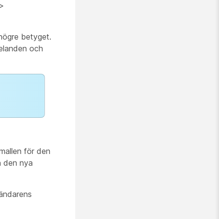
>
högre betyget.
delanden och
mallen för den
ån den nya
vändarens