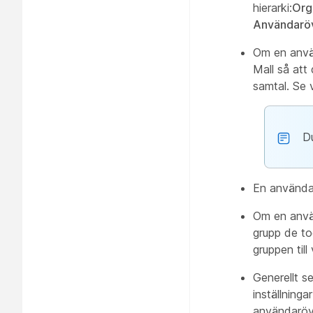
hierarki:
Org
Användaröv
Om en använ
Mall så att
samtal. Se 
Du
En användare
Om en använ
grupp de to
gruppen till 
Generellt s
inställninga
användaröve