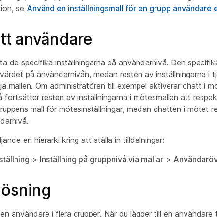
tion, se
Använd en inställningsmall för en grupp användare e
tt användare
a de specifika inställningarna på användarnivå. Den specifika
ngsvärdet på användarnivån, medan resten av inställningarna i t
ölja mallen. Om administratören till exempel aktiverar chatt i m
 fortsätter resten av inställningarna i mötesmallen att respe
ruppens mall för mötesinställningar, medan chatten i mötet r
darnivå.
jande en hierarki kring att ställa in tilldelningar:
ställning
>
Inställning på gruppnivå via mallar
>
Användaröv
lösning
 en användare i flera grupper. När du lägger till en användare til