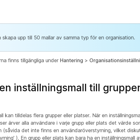
 skapa upp till 50 mallar av samma typ för en organisation.
rna finns tillgängliga under
Hantering
>
Organisationsinställn
 en inställningsmall till grupper
l kan tilldelas flera grupper eller platser. När en inställningsmal
tser ärver alla användare i varje grupp eller plats det värde s
en (såvida det inte finns en användaröverstyrning, vilket diskut
yrning'
). En grupp eller plats kan bara ha en inställningsmall 