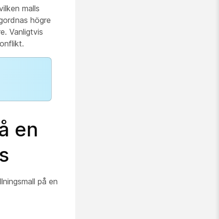
vilken malls
ngordnas högre
e. Vanligtvis
nflikt.
på en
s
llningsmall på en