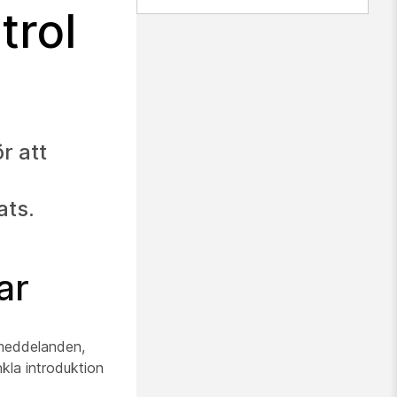
trol
r att
ats.
ar
, meddelanden,
enkla introduktion