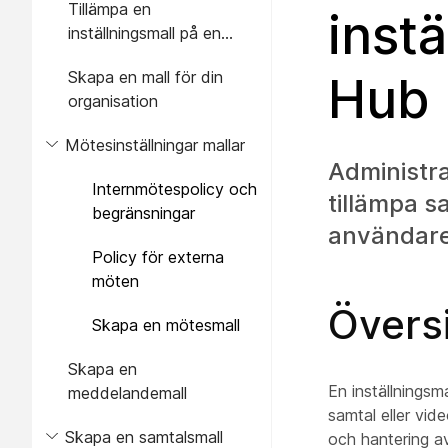
Tillämpa en
instä
inställningsmall på en
grupp användare eller en
Skapa en mall för din
Hub
plats
organisation
Mötesinställningar mallar
Administra
Internmötespolicy och
tillämpa s
begränsningar
användare,
Policy för externa
möten
Översi
Skapa en mötesmall
Skapa en
En inställningsm
meddelandemall
samtal eller vide
Skapa en samtalsmall
och hantering av