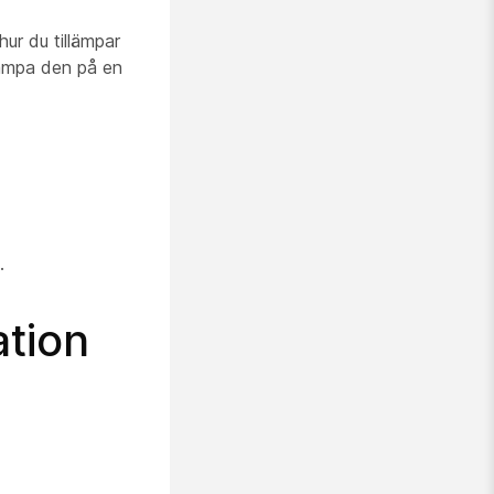
hur du tillämpar
llämpa den på en
.
ation