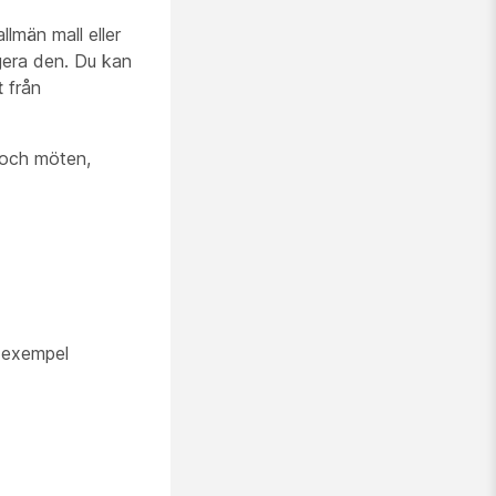
llmän mall
eller
igera den. Du kan
t
från
n och möten,
l exempel