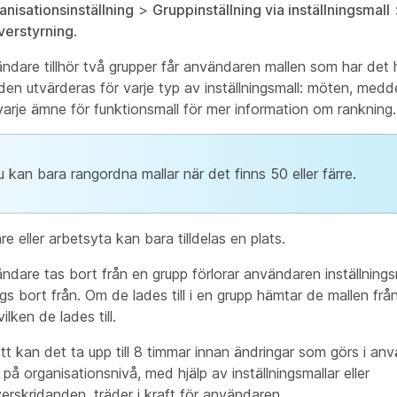
anisationsinställning
>
Gruppinställning via inställningsmall
erstyrning
.
dare tillhör två grupper får användaren mallen som har det 
 den utvärderas för varje typ av inställningsmall: möten, med
varje ämne för funktionsmall för mer information om rankning.
 kan bara rangordna mallar när det finns 50 eller färre.
 eller arbetsyta kan bara tilldelas en plats.
dare tas bort från en grupp förlorar användaren inställnings
gs bort från. Om de lades till i en grupp hämtar de mallen fr
vilken de lades till.
ett kan det ta upp till 8 timmar innan ändringar som görs i an
r på organisationsnivå, med hjälp av inställningsmallar eller
rskridanden, träder i kraft för användaren.