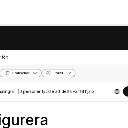
 för:
Branscher
Roller
sning(ar) |
0 personer tyckte att detta var till hjälp
igurera