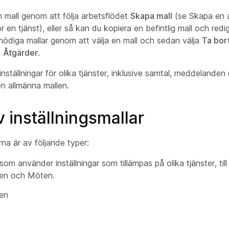
 mall genom att följa arbetsflödet
Skapa mall
(se
Skapa en a
r en tjänst
), eller så kan du kopiera en befintlig mall och red
nödiga mallar genom att välja en mall och sedan välja
Ta bor
n
Åtgärder
.
inställningar för olika tjänster, inklusive samtal, meddelande
en allmänna mallen.
 inställningsmallar
rna är av följande typer:
som använder inställningar som tillämpas på olika tjänster, til
en och Möten.
en