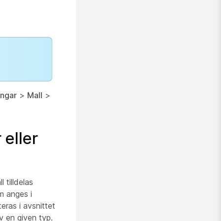
ingar
>
Mall
>
 eller
l tilldelas
om anges i
eras i avsnittet
av en given typ.