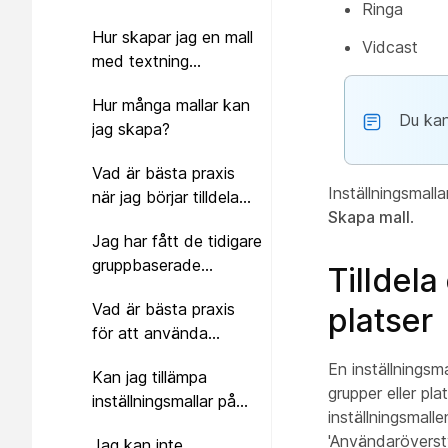
Ringa
grupp?
Hur skapar jag en mall
Vidcast
med textning
avaktiverad för en
Hur många mallar kan
intern webbplats och
Du kan
jag skapa?
tillämpar den sedan på
en grupp?
Vad är bästa praxis
Inställningsmalla
när jag börjar tilldela
Skapa mall
.
inställningsmallar?
Jag har fått de tidigare
gruppbaserade
Tilldela
inställningarna gällande
Vad är bästa praxis
platser
samarbetsbegränsningar.
för att använda
Migreras de
inställningsmallar när vi
automatiskt?
En inställningsmal
Kan jag tillämpa
redan har
grupper eller pla
inställningsmallar på
sessionstyper?
inställningsmall
webbplatser som inte
'Användaröverst
Jag kan inte