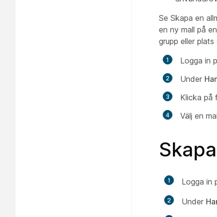
Se
Skapa en all
en ny mall på en
grupp eller plats 
Logga in 
Under
Han
Klicka på 
Välj en ma
Skapa 
1
Logga in
2
Under
Ha