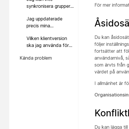
hanteras av Control
För mer informa
synkronisera grupper
Hub?
med hjälp av
Jag uppdaterade
kataloganslutningen.
Åsidosä
precis mina
Finns det andra
inställningsmallar;
metoder som jag kan
Du kan åsidosätt
Vilken klientversion
Varför kan jag inte se
använda för att skapa
följer inställni
ska jag använda för
ändringarna för en
grupper?
fortsätter att f
att tillämpa den nya
användare?
Kända problem
användarnivå, så
inställningsmallen?
som ärvts från g
värdet på använ
I allmänhet är föl
Organisationsin
Konflikt
Du kan lägga till