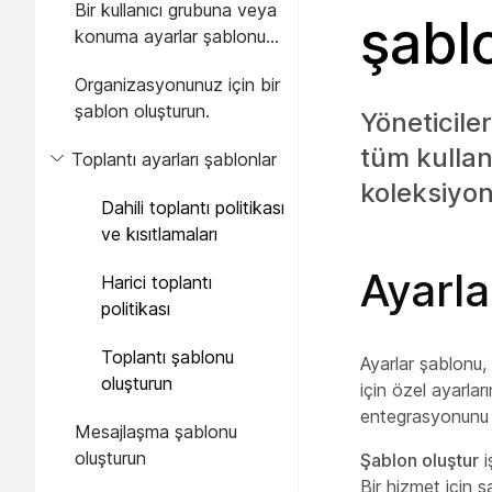
Bir kullanıcı grubuna veya
şabl
konuma ayarlar şablonu
uygulayın.
Organizasyonunuz için bir
şablon oluşturun.
Yöneticile
tüm kullan
Toplantı ayarları şablonlar
koleksiyonl
Dahili toplantı politikası
ve kısıtlamaları
Ayarla
Harici toplantı
politikası
Toplantı şablonu
Ayarlar şablonu,
oluşturun
için özel ayarlar
entegrasyonunu v
Mesajlaşma şablonu
oluşturun
Şablon oluştur
i
Bir hizmet için ş