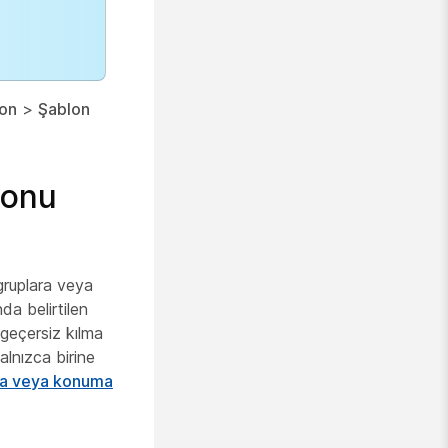
on
>
Şablon
lonu
gruplara veya
da belirtilen
ı geçersiz kılma
alnızca birine
una veya konuma