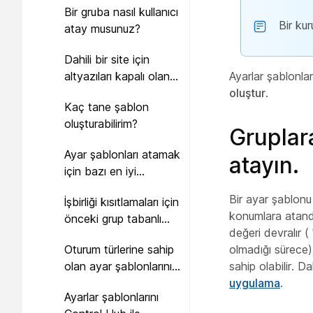
Bir gruba nasıl kullanıcı
Bir kur
atay musunuz?
Dahili bir site için
altyazıları kapalı olan
Ayarlar şablonla
bir şablon nasıl
oluştur
.
Kaç tane şablon
oluştururum ve
oluşturabilirim?
ardından bunu bir
Gruplar
gruba nasıl uygularım?
Ayar şablonları atamak
atayın.
için bazı en iyi
uygulamalar neler?
Bir ayar şablonu
İşbirliği kısıtlamaları için
konumlara atandı
önceki grup tabanlı
değeri devralır (
ayarları kullandım.
Oturum türlerine sahip
olmadığı sürece).
Bunlar otomatik olarak
olan ayar şablonlarını
sahip olabilir. D
geçirilir mi?
kullanmak için en iyi
uygulama
.
Ayarlar şablonlarını
uygulamalar nelerdir?