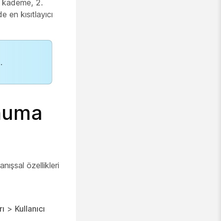
. kademe, 2.
 en kısıtlayıcı
.
onuma
ışsal özellikleri
rı
>
Kullanıcı