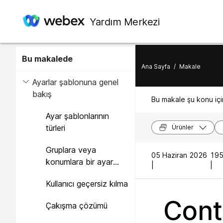
Yardım Merkezi
Bu makalede
Ana Sayfa
/
Makale
Ayarlar şablonuna genel
bakış
Bu makale şu konu için
Ayar şablonlarının
türleri
Ürünler
Gruplara veya
05 Haziran 2026
195
konumlara bir ayar
|
|
şablonu atayın.
Kullanıcı geçersiz kılma
Cont
Çakışma çözümü