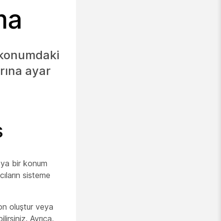
ma
r konumdaki
arına ayar
ş
veya bir konum
cıların sisteme
n oluştur
veya
irsiniz. Ayrıca,