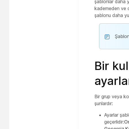
şablonlar daha y
kademeden ve da
şablonu daha yuka
Şablon
Bir ku
ayarla
Bir grup veya ko
şunlardır:
Ayarlar şabl
geçerlidir:
O
Geçersiz K