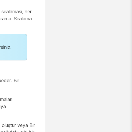
sıralaması, her
arama. Sıralama
siniz.
beder. Bir
maları
ıya
 oluştur
veya
Bir