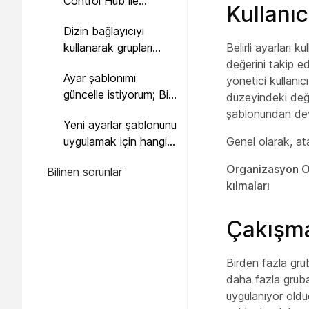
Control Hub ile
Kullanıc
yönetilen sitelere
Dizin bağlayıcıyı
uygulayabilir miyim?
kullanarak grupları
Belirli ayarları 
senkronize ede
değerini takip e
Ayar şablonımı
değilim. Grup oluştur
yönetici kullanıc
güncelle istiyorum; Bir
hangi yöntemleri
düzeyindeki değe
kullanıcının
kullanabilirim?
şablonundan dev
Yeni ayarlar şablonunu
değişikliklerini neden
uygulamak için hangi
Genel olarak, ata
göremiyorum?
istemci sürümünü
Organizasyon O
Bilinen sorunlar
kullanmam gerekir?
kılmaları
Çakışm
Birden fazla grub
daha fazla gruba
uygulanıyor oldu