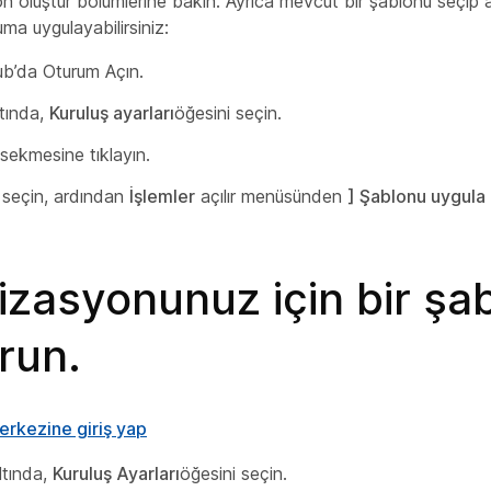
on oluştur
bölümlerine bakın. Ayrıca mevcut bir şablonu seçip a
a uygulayabilirsiniz:
ub’da Oturum Açın.
ltında,
Kuruluş ayarları
öğesini seçin.
sekmesine tıklayın.
 seçin, ardından
İşlemler
açılır menüsünden
] Şablonu uygula
zasyonunuz için bir şa
run.
erkezine giriş yap
ltında,
Kuruluş Ayarları
öğesini seçin.