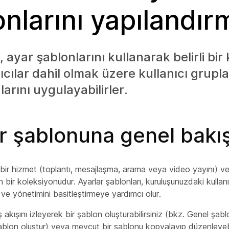
onlarını yapılandır
r, ayar şablonlarını kullanarak belirli bi
ıcılar dahil olmak üzere kullanıcı grupl
arını uygulayabilirler.
r şablonuna genel bakı
 bir hizmet (toplantı, mesajlaşma, arama veya video yayını) 
ın bir koleksiyonudur. Ayarlar şablonları, kuruluşunuzdaki kullanı
e yönetimini basitleştirmeye yardımcı olur.
ş akışını izleyerek bir şablon oluşturabilirsiniz (bkz.
Genel şablo
ablon oluştur
) veya mevcut bir şablonu kopyalayıp düzenleyebil