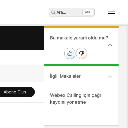
Ara
...
⌘K
Bu makale yararlı oldu mu?
İlgili Makaleler
Abone Olun
Webex Calling için çağrı
kaydını yönetme