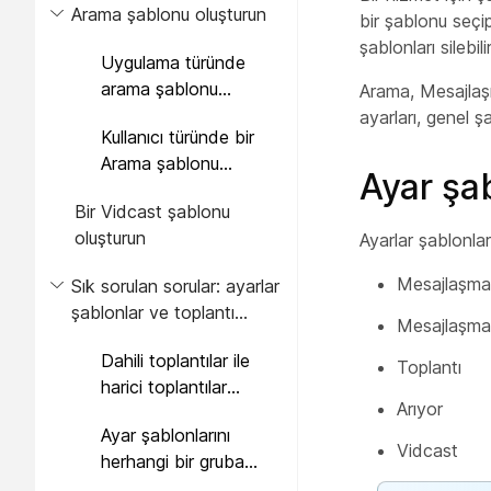
Arama şablonu oluşturun
bir şablonu seç
şablonları silebili
Uygulama türünde
arama şablonu
Arama, Mesajlaşm
oluşturun.
ayarları, genel şa
Kullanıcı türünde bir
Arama şablonu
Ayar şab
oluşturun.
Bir Vidcast şablonu
oluşturun
Ayarlar şablonlar
Mesajlaşma 
Sık sorulan sorular: ayarlar
şablonlar ve toplantı
Mesajlaşma
şablonları
Dahili toplantılar ile
Toplantı
harici toplantılar
Arıyor
arasındaki fark nedir?
Ayar şablonlarını
Vidcast
herhangi bir gruba
uygulayabilir miyim?