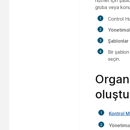
hizmet için şabl
gruba veya konum
Control H
Yönetim
a
Şablonlar
Bir şablon
seçin.
Organi
oluştu
1
Kontrol M
2
Yönetim
a