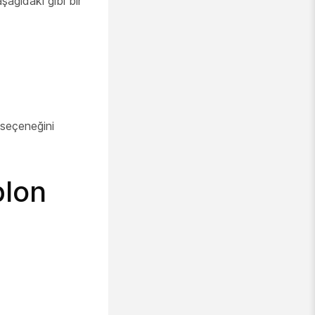
şağıdaki gibi bir
seçeneğini
blon