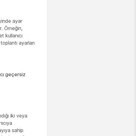
eyinde ayar
r. Örneğin,
et kullanıcı
toplantı ayarları
ıcı geçersiz
ndığı iki veya
nıcıya
ayıya sahip