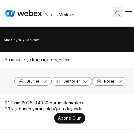
Yardım Merkezi
Ana Sayfa
/
Makale
Bu makale şu konu için geçerlidir:
Ürünler
Sektörler
Roller
31 Ekim 2025 |
14030 görüntüleme(ler) |
23 kişi bunun yararlı olduğunu düşündü
Abone Olun