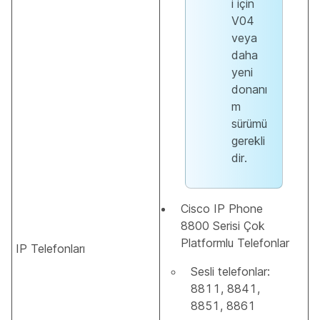
i için
V04
veya
daha
yeni
donanı
m
sürümü
gerekli
dir.
Cisco IP Phone
8800 Serisi Çok
Platformlu Telefonlar
IP Telefonları
Sesli telefonlar:
8811, 8841,
8851, 8861