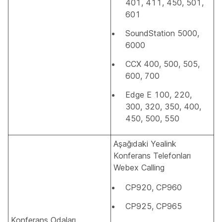
401, 411, 450, 501,
601
SoundStation 5000,
6000
CCX 400, 500, 505,
600, 700
Edge E 100, 220,
300, 320, 350, 400,
450, 500, 550
Aşağıdaki Yealink
Konferans Telefonları
Webex Calling
CP920, CP960
CP925, CP965
Konferans Odaları