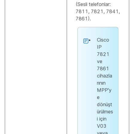
(Sesli telefonlar:
7811, 7821, 7841,
7861).
Cisco
IP
7821
ve
7861
cihazla
rının
MPP'y
e
dönüşt
ürülmes
i için
V03
veya