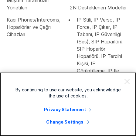
Müşteri Tarafından
Yönetilen
2N Desteklenen Modeller
Kapı Phones/Intercoms,
IP Stili, IP Verso, IP
Hoparlörler ve Çağrı
Force, IP Çıkar, IP
Cihazları
Tabanı, IP Güvenliği
(Ses), SIP Hoparlörü,
SIP Hoparlör
Hoparlörü, IP Tercihi
Kişisi, IP
Görüntüleme, IP Ile
Konuşmayı Tercih
Ediyor
By continuing to use our website, you acknowledge
the use of cookies.
Grand Stream
Desteklenen Modeller
Privacy Statement
GDS3710,
Change Settings
GDS3705,
GSC3510,