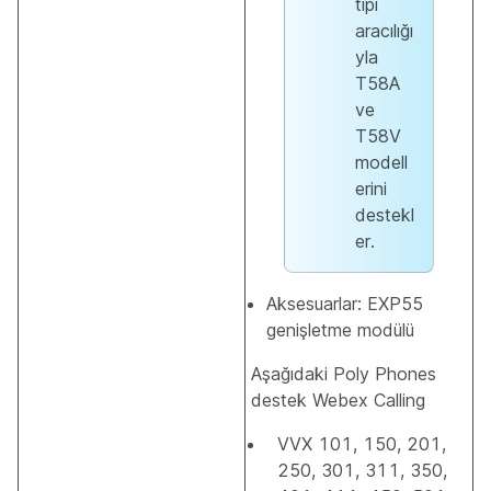
tipi
aracılığı
yla
T58A
ve
T58V
modell
erini
destekl
er.
Aksesuarlar: EXP55
genişletme modülü
Aşağıdaki Poly Phones
destek Webex Calling
VVX 101, 150, 201,
250, 301, 311, 350,