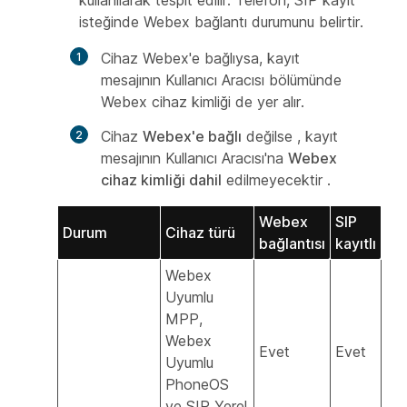
isteğinde Webex bağlantı durumunu belirtir.
Cihaz Webex'e bağlıysa, kayıt
mesajının Kullanıcı Aracısı bölümünde
Webex cihaz kimliği de yer alır.
Cihaz
Webex'e bağlı
değilse , kayıt
mesajının Kullanıcı Aracısı'na
Webex
cihaz kimliği dahil
edilmeyecektir .
Webex
SIP
Durum
Cihaz türü
bağlantısı
kayıtlı
Webex
Uyumlu
MPP,
Webex
Evet
Evet
Uyumlu
PhoneOS
ve SIP Yerel