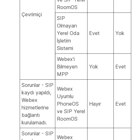
RoomOS
Çevrimiçi
SIP
Olmayan
Yerel Oda
Evet
Yok
İşletim
Sistemi
Webex'i
Bilmeyen
Yok
Evet
MPP
Sorunlar - SIP
Webex
kaydı yapıldı,
Uyumlu
Webex
PhoneOS
Hayır
Evet
hizmetlerine
ve SIP Yerel
bağlantı
RoomOS
kurulamadı.
Sorunlar - SIP
Webex