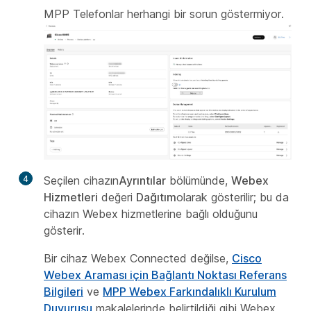
MPP Telefonlar herhangi bir sorun göstermiyor.
4
Seçilen cihazın
Ayrıntılar
bölümünde,
Webex
Hizmetleri
değeri
Dağıtım
olarak gösterilir; bu da
cihazın Webex hizmetlerine bağlı olduğunu
gösterir.
Bir cihaz Webex Connected değilse,
Cisco
Webex Araması için Bağlantı Noktası Referans
Bilgileri
ve
MPP Webex Farkındalıklı Kurulum
Duyurusu
makalelerinde belirtildiği gibi Webex