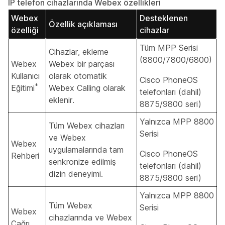
IP telefon cihazlarında Webex özellikleri
Webex
Desteklenen
Özellik açıklaması
özelliği
cihazlar
Tüm MPP Serisi
Cihazlar, ekleme
(8800/7800/6800)
Webex
Webex bir parçası
Kullanıcı
olarak otomatik
Cisco PhoneOS
*
Eğitimi
Webex Calling olarak
telefonları (dahil)
eklenir.
8875/9800 seri)
Yalnızca MPP 8800
Tüm Webex cihazları
Serisi
ve Webex
Webex
uygulamalarında tam
Cisco PhoneOS
Rehberi
senkronize edilmiş
telefonları (dahil)
dizin deneyimi.
8875/9800 seri)
Yalnızca MPP 8800
Tüm Webex
Serisi
Webex
cihazlarında ve Webex
Çağrı