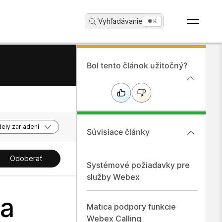
Vyhľadávanie
...
⌘K
Bol tento článok užitočný?
ely zariadení
Súvisiace články
Odoberať
Systémové požiadavky pre
služby Webex
ia
Matica podpory funkcie
Webex Calling