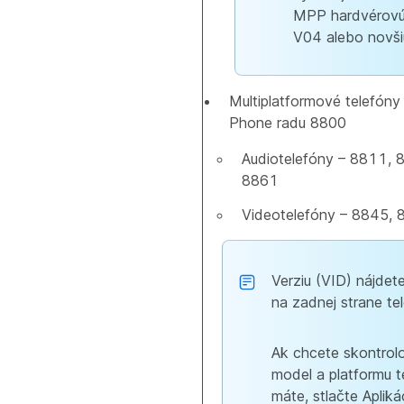
MPP hardvérovú
V04 alebo novši
Multiplatformové telefóny
Phone radu 8800
Audiotelefóny – 8811, 
8861
Videotelefóny – 8845,
Verziu (VID) nájdete
na zadnej strane te
Ak chcete skontrol
model a platformu t
máte, stlačte Aplik