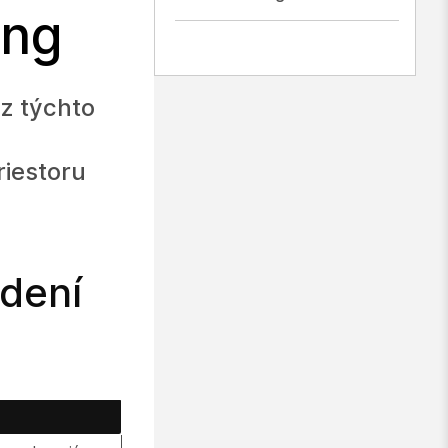
ing
z týchto
riestoru
dení