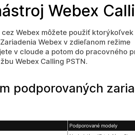
nástroj Webex Call
e cez Webex môžete použiť ktorýkoľvek 
. Zariadenia Webex v zdieľanom režime
jete v cloude a potom do pracovného p
lužbu Webex Calling PSTN.
m podporovaných zaria
Podporované modely