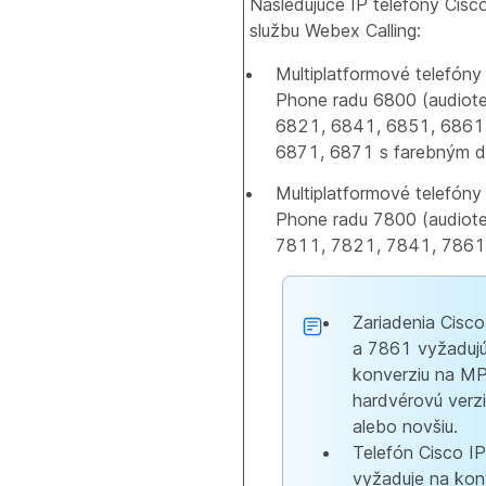
Nasledujúce IP telefóny Cisc
službu Webex Calling:
Multiplatformové telefóny
Phone radu 6800 (audiote
6821, 6841, 6851, 6861,
6871, 6871 s farebným di
Multiplatformové telefóny
Phone radu 7800 (audiote
7811, 7821, 7841, 7861
Zariadenia Cisc
a 7861 vyžaduj
konverziu na M
hardvérovú verz
alebo novšiu.
Telefón Cisco I
vyžaduje na kon