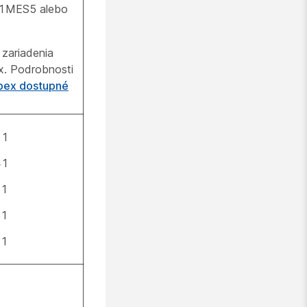
3.1MES5 alebo
 zariadenia
x. Podrobnosti
bex dostupné
11
41
51
61
71