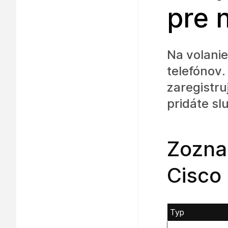
zariadení Cisco
pre 
Na volani
telefónov
zaregistru
pridáte s
Zozna
Cisco
Typ