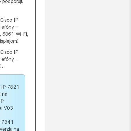
o podporujú
 Cisco IP
lefóny –
 6861 Wi-Fi,
splejom)
 Cisco IP
lefóny –
).
o IP 7821
ú na
PP
iu V03
P 7841
verziu na