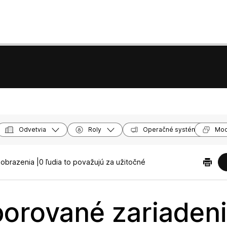
Odvetvia
Roly
Operačné systémy
Mod
obrazenia |
0 ľudia to považujú za užitočné
orované zariaden