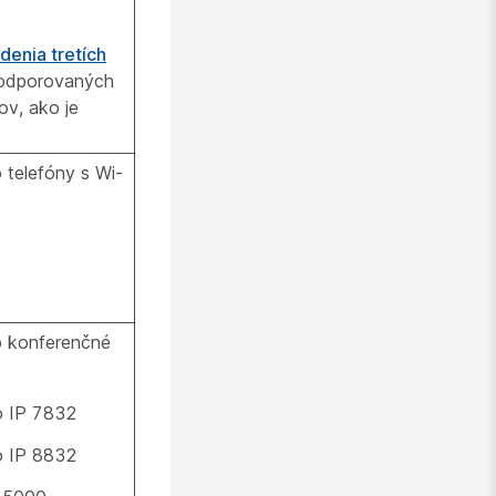
enia tretích
podporovaných
ov, ako je
 telefóny s Wi-
o konferenčné
o IP 7832
o IP 8832