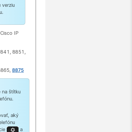
 verziu
u.
 Cisco IP
8841, 8851,
 8865,
8875
 na štítku
lefónu.
ovať, aký
elefónu
ácie
a