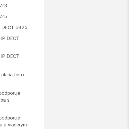
823
825
IP DECT 6825
o IP DECT
o IP DECT
platia tieto
podporuje
iba s
podporuje
a a viacerými