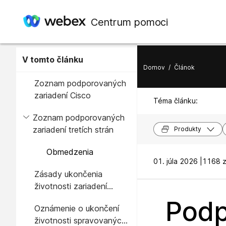
Centrum pomoci
V tomto článku
Domov
/
Článok
Zoznam podporovaných
zariadení Cisco
Téma článku:
Zoznam podporovaných
zariadení tretích strán
Produkty
Obmedzenia
01. júla 2026 |
1168 z
Zásady ukončenia
životnosti zariadení
Webex Calling
Podp
Oznámenie o ukončení
životnosti spravovaných