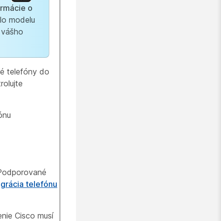
ormácie o
íslo modelu
 vášho
é telefóny do
rolujte
ónu
 Podporované
grácia telefónu
enie Cisco musí