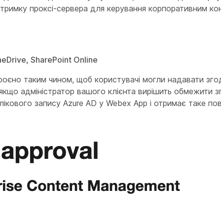
ідтримку проксі-сервера для керування корпоративним к
Drive, SharePoint Online
роєно таким чином, щоб користувачі могли надавати зго
 якщо адміністратор вашого клієнта вирішить обмежити з
лікового запису Azure AD у Webex App і отримає таке по