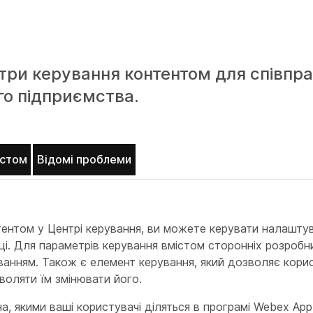
ри керування контентом для співпра
го підприємства.
істом
Відомі проблеми
ентом у Центрі керування, ви можете керувати налашт
сці. Для параметрів керування вмістом сторонніх розробн
ванням. Також є елемент керування, який дозволяє кори
воляти їм змінювати його.
а, якими ваші користувачі діляться в програмі Webex App,