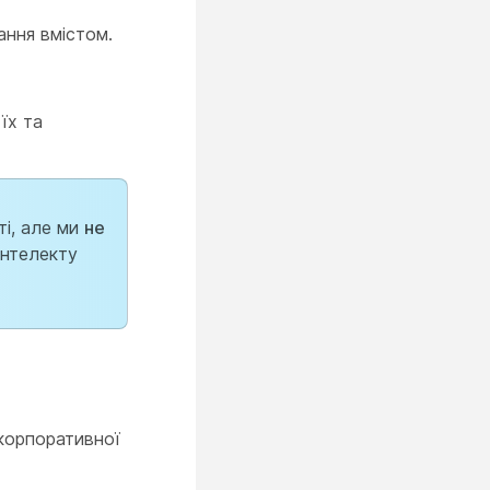
ання вмістом.
їх та
ті, але ми
не
інтелекту
корпоративної