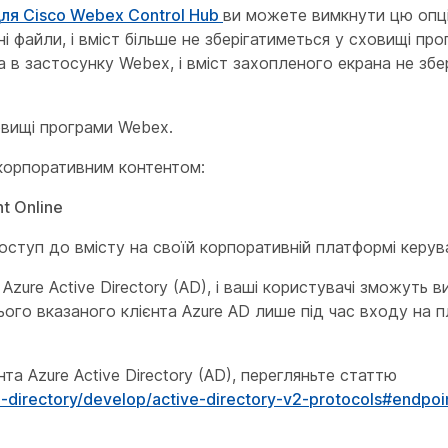
для Cisco Webex Control Hub
ви можете вимкнути цю опц
 файли, і вміст більше не зберігатиметься у сховищі пр
в застосунку Webex, і вміст захопленого екрана не збе
овищі програми Webex.
корпоративним контентом:
t Online
ступ до вмісту на своїй корпоративній платформі керув
zure Active Directory (AD), і ваші користувачі зможуть 
цього вказаного клієнта Azure AD лише під час входу на 
та Azure Active Directory (AD), перегляньте статтю
e-directory/develop/active-directory-v2-protocols#endpoi