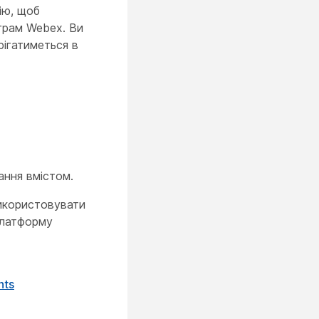
ію, щоб
ограм Webex. Ви
рігатиметься в
ання вмістом.
використовувати
платформу
nts