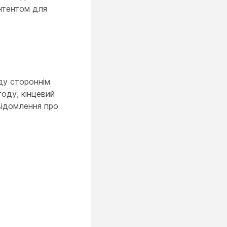
онтентом для
ду стороннім
году, кінцевий
відомлення про