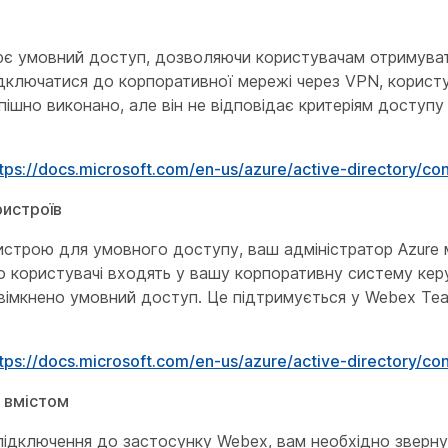
оює умовний доступ, дозволяючи користувачам отримува
ідключатися до корпоративної мережі через VPN, корист
пішно виконано, але він не відповідає критеріям доступу
tps://docs.microsoft.com/en-us/azure/active-directory/co
ристроїв
истрою для умовного доступу, ваш адміністратор Azure
о користувачі входять у вашу корпоративну систему кер
увімкнено умовний доступ. Це підтримується у Webex T
tps://docs.microsoft.com/en-us/azure/active-directory/co
 вмістом
підключення до застосунку Webex, вам необхідно зверн