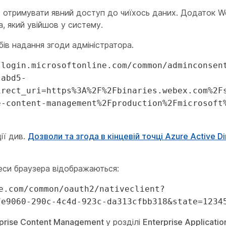
 отримувати явний доступ до чиїхось даних. Додаток W
а, який увійшов у систему.
бів надання згоди адміністратора.
/login.microsoftonline.com/common/adminconsen
-abd5-
irect_uri=https%3A%2F%2Fbinaries.webex.com%2F
e-content-management%2Fproduction%2Fmicrosoft
ії див.
Дозволи та згода в кінцевій точці Azure Active Di
еси браузера відображаються:
e.com/common/oauth2/nativeclient?
7e9060-290c-4c4d-923c-da313cfbb318&state=1234
prise Content Management
у розділі
Enterprise Applicati