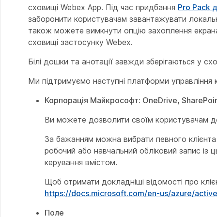
сховищі Webex App. Під час придбання
Pro Pack 
заборонити користувачам завантажувати локальні
також можете вимкнути опцію захоплення екрана 
сховищі застосунку Webex.
Білі дошки та анотації завжди зберігаються у сх
Ми підтримуємо наступні платформи управління 
Корпорація Майкрософт: OneDrive, SharePoin
Ви можете дозволити своїм користувачам до
За бажанням можна вибрати певного клієнта A
робочий або навчальний обліковий запис із 
керування вмістом.
Щоб отримати докладніші відомості про клієн
https://docs.microsoft.com/en-us/azure/activ
Поле