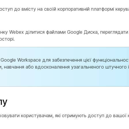
ступ до вмісту на своїй корпоративній платформі керув
ку Webex ділитися файлами Google Диска, переглядати 
осторі.
 Google Workspace для забезпечення цієї функціональнос
и, навчання або вдосконалення узагальненого штучного 
пу
ховувати користувачам, які отримують доступ до вашої 