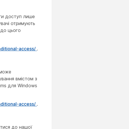
ти доступ лише
увачі отримують
 до цього
nditional-access/
.
 може
ування вмістом з
eams для Windows
nditional-access/
.
утися до нашої