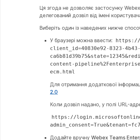
Ця згода не дозволяє застосунку Webex
делегований дозвіл від імені користувач
Виберіть один із наведених нижче спосо
У браузері можна ввести:
https:/
client_id=40830e92-8323-4b43
ca6b81d39b75&state=12345&red
content-pipeline%2Fenterpris
ecm.html
Для отримання додаткової інформац
2.0
Коли дозвіл надано, у полі URL-адр
https://login.microsoftonlin
admin_consent=True&tenant=fc
Додайте вручну
Webex Teams Enter