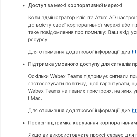
Доступ за межі корпоративної мережі
Коли адміністратор клієнта Azure AD настр
до вмісту своєї корпоративної мережі або п
таке повідомлення про помилку:
Ваш вхід ус
ресурсу
.
Для отримання додаткової інформації див
ht
Підтримка умовного доступу для сигналів п
Оскільки Webex Teams підтримує сигнали пр
застосовувати політику, щоб гарантувати, щ
Webex Teams на певних пристроях, на яких 
і Mac.
Для отримання додаткової інформації див
ht
Проксі-підтримка керування корпоративним
Якщо ви використовуєте проксі-сервер для 