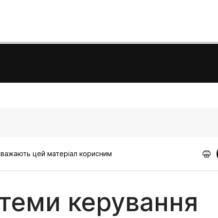
 вважають цей матеріал корисним
стеми керування