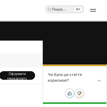
Пошук
...
⌘K
Оформити
Чи була ця стаття
передплату
корисною?