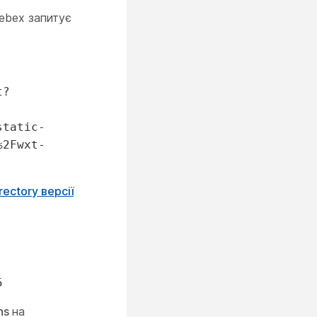
ebex запитує
t?
static-
%2Fwxt-
rectory версії
5
ons
на