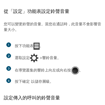
從「設定」功能表設定鈴聲音量
您可以變更鈴聲的音量。當您在通話時，此音量不會影響音
量大小。
1
按下
功能表
。
2
選取
設定
>
響鈴音量
。
3
在導覽叢集的響鈴上向左或向右按
。
4
按下
確定
以儲存層級。
設定傳入的呼叫的鈴聲音量