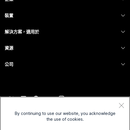
Webex 應用程式
Webex Suite
裝置
Meetings
Calling
耳機
Calling
解決方案，適用於
Meetings
攝影機
Messaging
教育
Messaging
資源
Desk 系列
螢幕共用
醫療保健
Slido
下載
Room 系列
公司
政府
Webinars
加入測驗會議
Board 系列
Cisco
財務
Events
線上課程
電話系列
聯絡技術支援
運動與娛樂
Contact Center
整合
配件
聯絡銷售人員
前線
CPaaS
協助工具
條款和條件
Webex 部落格
非營利
安全性
By continuing to use our website, you acknowledge
包容性
隱私權聲明
the use of cookies.
Webex 思想領導力
啟動
Control Hub
Cookie
即時和隨選網路研討會