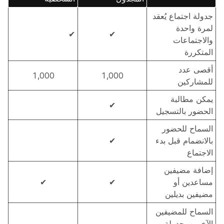
جدولة اجتماع يُعقد
لمرة واحدة
✔
✔
والاجتماعات
المتكررة
أقصى عدد
1,000
1,000
للمشاركين
يمكن مطالبة
✔
الحضور بالتسجيل
السماح للحضور
بالانضمام قبل بدء
✔
الاجتماع
إضافة مضيفين
مساعدين أو
✔
✔
مضيفين بديلين
السماح للمضيفين
الآخرين بجدولة