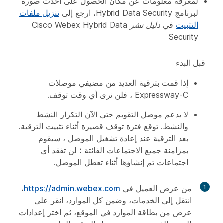
لمعرفة معلومات عن مكان الحصول على أحدث صورة
لبرنامج Hybrid Data Security، ارجع إلى
تنزيل ملفات
التثبيت
في
دليل نشر Cisco Webex Hybrid Data
Security
قبل البدء
إذا قمت بترقية العديد من مضيفي موصلات
Expressway-C ، فلن ترى أي وقت توقف.
لا يدعم موصل التقويم حتى الآن التكرار النشط
والنشط. توقع فترة توقف قصيرة أثناء تثبيت الترقية.
بعد الترقية عند إعادة تشغيل الموصل ، سيقوم
بمزامنة جميع الاجتماعات الفائتة ؛ لن تفقد أي
اجتماعات تم إنشاؤها أثناء تعطل الموصل.
1
من عرض العميل في
https://admin.webex.com
،
انتقل إلى
الخدمات
، وضمن
كل الموارد
، انقر على
عرض
من بطاقة الموارد في الموقع، ثم اختر
إعدادات