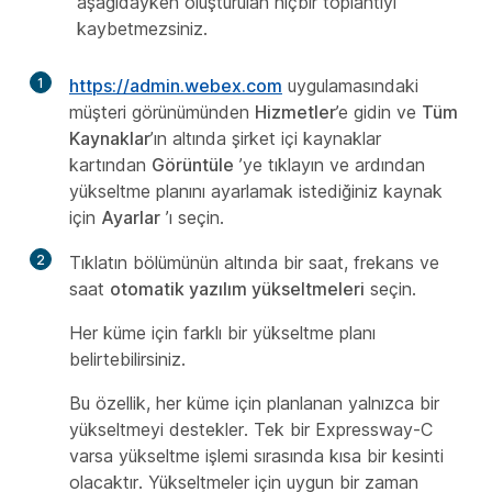
aşağıdayken oluşturulan hiçbir toplantıyı
kaybetmezsiniz.
1
https://admin.webex.com
uygulamasındaki
müşteri görünümünden
Hizmetler
’e gidin ve
Tüm
Kaynaklar
’ın altında şirket içi kaynaklar
kartından
Görüntüle
’ye tıklayın ve ardından
yükseltme planını ayarlamak istediğiniz kaynak
için
Ayarlar
’ı seçin.
2
Tıklatın bölümünün altında bir saat, frekans ve
saat
otomatik yazılım yükseltmeleri
seçin.
Her küme için farklı bir yükseltme planı
belirtebilirsiniz.
Bu özellik, her küme için planlanan yalnızca bir
yükseltmeyi destekler. Tek bir Expressway-C
varsa yükseltme işlemi sırasında kısa bir kesinti
olacaktır. Yükseltmeler için uygun bir zaman