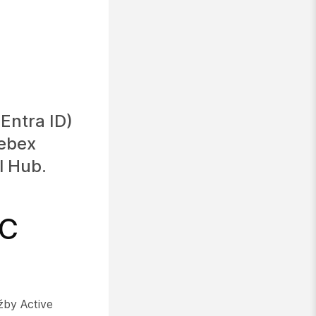
e
Entra ID)
Webex
l Hub.
UC
žby Active