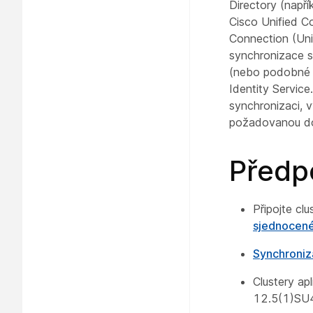
Directory (napří
Cisco Unified C
Connection (Uni
synchronizace s
(nebo podobné 
Identity Service
synchronizaci, 
požadovanou do
Předp
Připojte cl
sjednocené
Synchroniz
Clustery ap
12.5(1)SU4