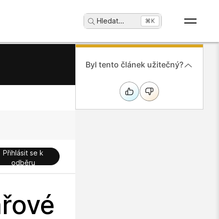
Hledat
...
⌘K
Byl tento článek užitečný?
Přihlásit se k
odběru
řové