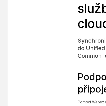
služ
clou
Synchroniz
do Unifie
Common Id
Podpo
připo
Pomocí Webex mů