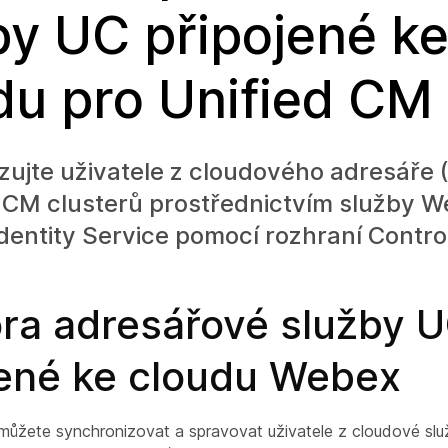
by UC připojené k
du pro Unified CM
ujte uživatele z cloudového adresáře (
d CM clusterů prostřednictvím služby 
entity Service pomocí rozhraní Contro
ra adresářové služby 
jené ke cloudu Webex
žete synchronizovat a spravovat uživatele z cloudové slu