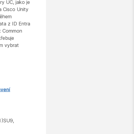
ry UC, jako je
 Cisco Unity
Během
ata z ID Entra
bex Common
třebuje
om vybrat
avení
(1)SU9,