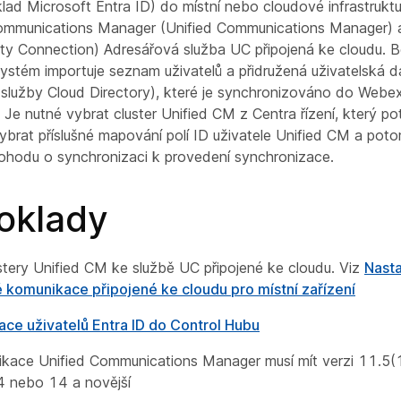
klad Microsoft Entra ID) do místní nebo cloudové infrastruktu
ommunications Manager (Unified Communications Manager) a
ty Connection) Adresářová služba UC připojená ke cloudu. 
ystém importuje seznam uživatelů a přidružená uživatelská d
služby Cloud Directory), které je synchronizováno do We
. Je nutné vybrat cluster Unified CM z Centra řízení, který po
vybrat příslušné mapování polí ID uživatele Unified CM a pot
hodu o synchronizaci k provedení synchronizace.
oklady
ustery Unified CM ke službě UC připojené ke cloudu. Viz
Nast
 komunikace připojené ke cloudu pro místní zařízení
ace uživatelů Entra ID do Control Hubu
likace Unified Communications Manager musí mít verzi 11.5
 nebo 14 a novější