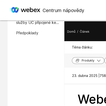
V tomto článku
Centrum nápovědy
Podpora adresářové
služby UC připojené ke
cloudu Webex
Domů
/
Článek
Předpoklady
Téma článku:
Produkty
23. dubna 2025 |
758
Webe