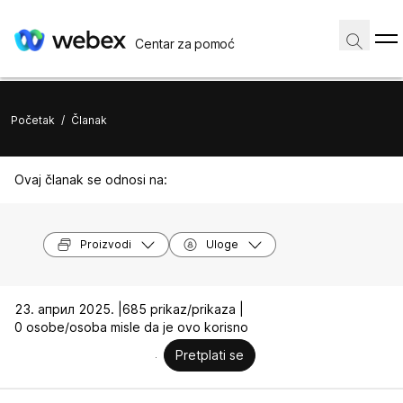
Centar za pomoć
Početak
/
Članak
Ovaj članak se odnosi na:
Proizvodi
Uloge
23. април 2025. |
685 prikaz/prikaza |
0 osobe/osoba misle da je ovo korisno
Pretplati se