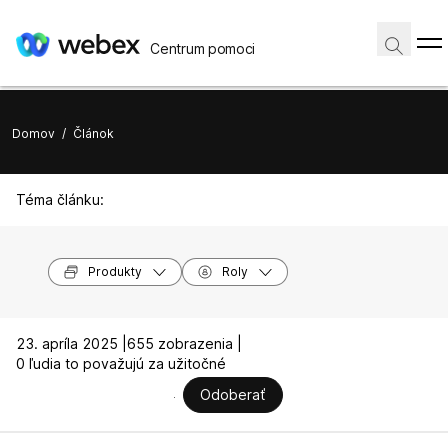
Centrum pomoci
Domov
/
Článok
Téma článku:
Produkty
Roly
23. apríla 2025 |
655 zobrazenia |
0 ľudia to považujú za užitočné
Odoberať