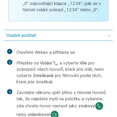
„0“ odpovídající klapce „1234“, pak se v
historii volání zobrazí „1234“ místo „0“.
Osobní počítač
1
Otevřete Webex a přihlaste se.
2
Přejděte na
Volání
a vyberte
Vše
pro
zobrazení všech hovorů, které jste měli, nebo
vyberte
Zmeškané
pro filtrování podle těch,
které jste zmeškali.
3
Zavolejte někomu zpět přímo z historie hovorů
tak, že najedete myší na položku a vyberete,
zda chcete hovor nastavit jako
zvukový
nebo
videohovor
.