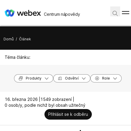
Centrum nápovědy
Domů
/
Článek
Téma článku:
Produkty
Odvětví
Role
16. března 2026 |
1549 zobrazení |
0 osob/y, podle nichž byl obsah užitečný
Přihlásit se k odběru