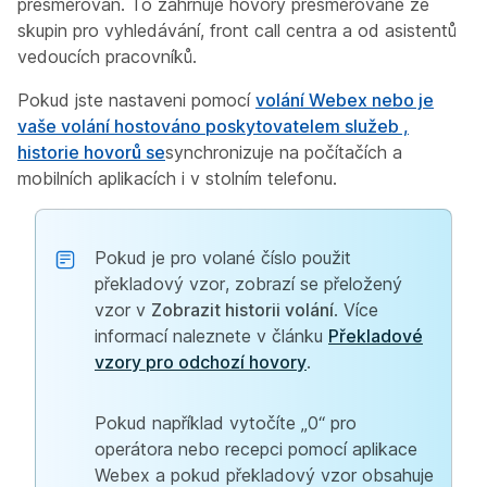
přesměrován. To zahrnuje hovory přesměrované ze
skupin pro vyhledávání, front call centra a od asistentů
vedoucích pracovníků.
Pokud jste nastaveni pomocí
volání Webex nebo je
vaše volání hostováno poskytovatelem služeb ,
historie hovorů se
synchronizuje na počítačích a
mobilních aplikacích i v stolním telefonu.
Pokud je pro volané číslo použit
překladový vzor, zobrazí se přeložený
vzor v
Zobrazit historii volání
. Více
informací naleznete v článku
Překladové
vzory pro odchozí hovory
.
Pokud například vytočíte „0“ pro
operátora nebo recepci pomocí aplikace
Webex a pokud překladový vzor obsahuje