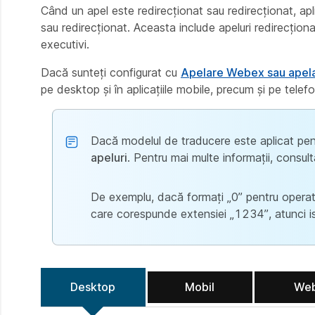
Când un apel este redirecționat sau redirecționat, ap
sau redirecționat. Aceasta include apeluri redirecționa
executivi.
Dacă sunteți configurat cu
Apelare Webex sau apelar
pe desktop și în aplicațiile mobile, precum și pe telefo
Dacă modelul de traducere este aplicat pen
apeluri
. Pentru mai multe informații, consult
De exemplu, dacă formați „0” pentru operat
care corespunde extensiei „1234”, atunci ist
Desktop
Mobil
We