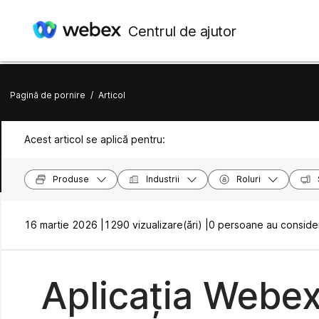
Centrul de ajutor
Pagină de pornire
/
Articol
Acest articol se aplică pentru:
Produse
Industrii
Roluri
16 martie 2026 |
1290 vizualizare(ări) |
0 persoane au considera
Aplicația Webex 