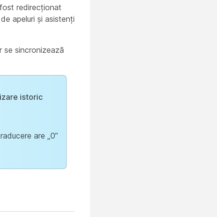
fost redirecționat
de apeluri și asistenți
ilor se sincronizează
izare istoric
traducere are „0”