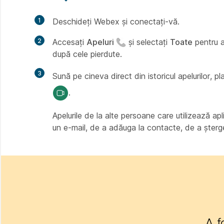
1
Deschideți Webex și conectați-vă.
2
Accesați
Apeluri
și selectați
Toate
pentru a
după cele pierdute.
3
Sună pe cineva direct din istoricul apelurilor, 
.
Apelurile de la alte persoane care utilizează ap
un e-mail, de a adăuga la contacte, de a șterge 
A f