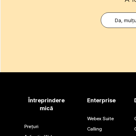
Da, mulț
Întreprindere
Enterprise
mică
Webex Suite
Prețuri
Calling