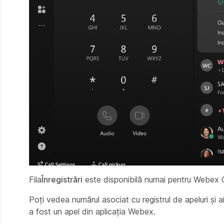
Fila
Înregistrări
este disponibilă numai pentru Webex Cal
Poți vedea numărul asociat cu registrul de apeluri și
a fost un apel din aplicația Webex.