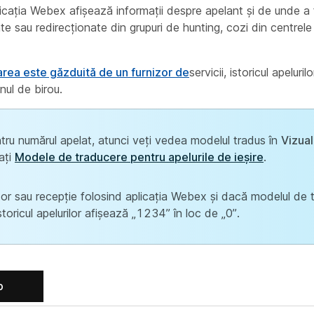
licația Webex afișează informații despre apelant și de unde a 
te sau redirecționate din grupuri de hunting, cozi din centrele 
ea este găzduită de un furnizor de
servicii, istoricul apelur
nul de birou.
tru numărul apelat, atunci veți vedea modelul tradus în
Vizual
ați
Modele de traducere pentru apelurile de ieșire
.
or sau recepție folosind aplicația Webex și dacă modelul de 
oricul apelurilor afișează „1234” în loc de „0”.
b