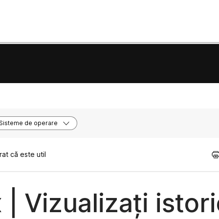
Sisteme de operare
t că este util
| Vizualizați istori