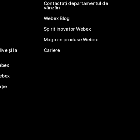
Contactați departamentul de
vânzări
Webex Blog
Spirit inovator Webex
Magazin produse Webex
ve și la
Cariere
ebex
Webex
ație