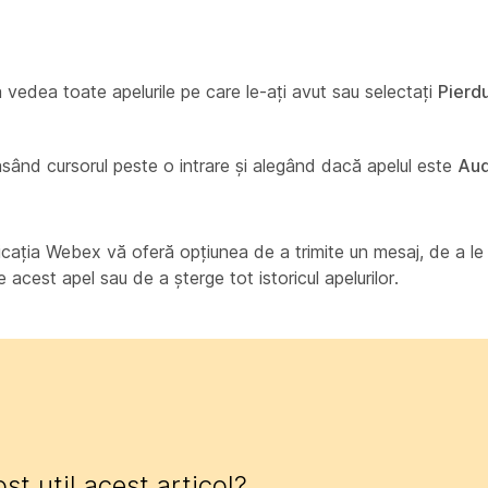
 vedea toate apelurile pe care le-ați avut sau selectați
Pierd
plasând cursorul peste o intrare și alegând dacă apelul este
Aud
licația Webex vă oferă opțiunea de a trimite un mesaj, de a le 
acest apel sau de a șterge tot istoricul apelurilor.
ost util acest articol?