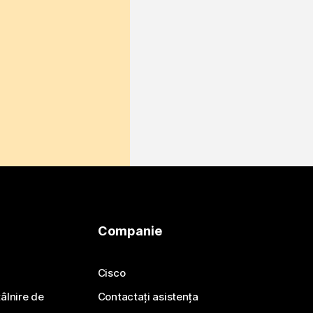
Companie
Cisco
ntâlnire de
Contactați asistența