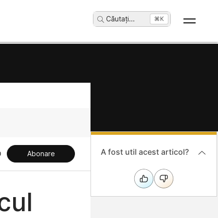
Căutați
...
⌘K
A fost util acest articol?
Abonare
cul