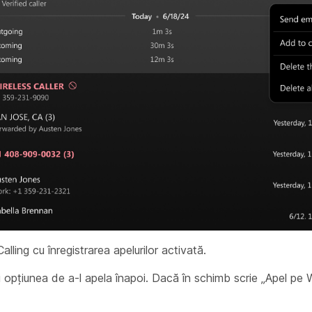
ling cu înregistrarea apelurilor activată.
 ai opțiunea de a-l apela înapoi. Dacă în schimb scrie „Apel p