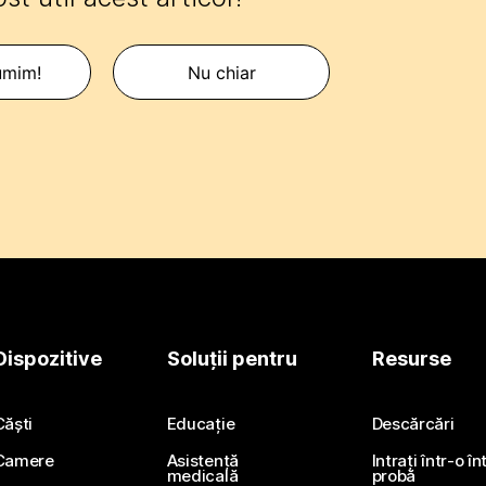
umim!
Nu chiar
Dispozitive
Soluții pentru
Resurse
Căști
Educație
Descărcări
Camere
Asistență
Intrați într-o î
medicală
probă