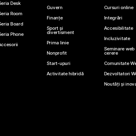
Seria Desk
Guvern
Cursuri online
Seria Room
Finanțe
Integrări
Seria Board
Sport și
Accesibilitate
divertisment
Seria Phone
Incluzivitate
Prima linie
Accesorii
Seminare web li
Nonprofit
cerere
Start-upuri
Comunitate W
Activitate hibridă
Dezvoltatori 
Noutăți și inov