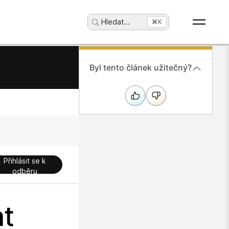
Hledat
...
⌘K
Byl tento článek užitečný?
Přihlásit se k
odběru
at