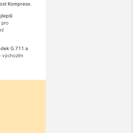
nost Kompres
e.
jlepší
 pro
ní
kodek G.711 a
 výchozím