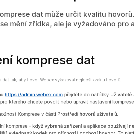
omprese dat může určit kvalitu hovorů.
se mění zřídka, ale je vyžadováno pro
ení komprese dat
 dat tak, aby hovor Webex vykazoval nejlepší kvalitu hovorů.
mu
https://admin.webex.com
přejděte do nabídky
Uživatelé
, pro kterého chcete povolit nebo upravit nastavení komprese
možnost Komprese v části
Prostředí hovorů uživatel
ů.
lní komprese
– když vybraná zařízení a aplikace používají ne
šší) vyjednaný kodek pro příchozí i odchozí hovory.
To platí