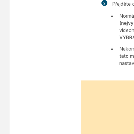
2
Přejděte 
Normá
(nejvy
videoh
VYBR
Nekom
tato 
nasta