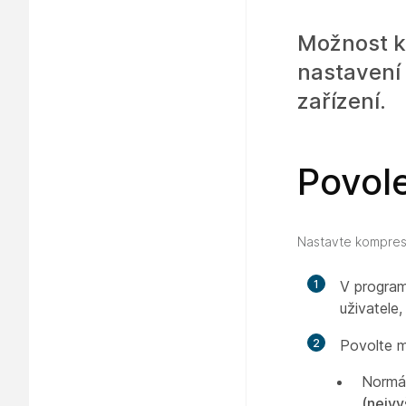
Možnost k
nastavení 
zařízení.
Povol
Nastavte kompresi
1
V progra
uživatele
2
Povolte 
Normá
(nejvy