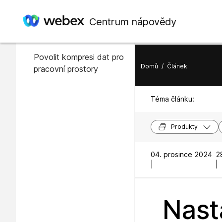
V tomto článku
Centrum nápovědy
Povolení komprese dat
Povolit kompresi dat pro
Domů
/
Článek
pracovní prostory
Téma článku:
Produkty
04. prosince 2024
2
|
|
Nast