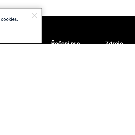
 cookies.
ařízení
Řešení pro
Zdroje
áhlavní
Vzdělávání
Stažené soub
oupravy
Zdravotní péče
Připojit se k t
amery
schůzce
Vláda
ada stolů
Online lekce
Finance
ada Room
Integrace
Sport a zábava
ada Board
Usnadnění pří
Frontline
ada Phone
Inkluzivita
Neziskové
říslušenství
aktivity
Webináře naži
vyžádání