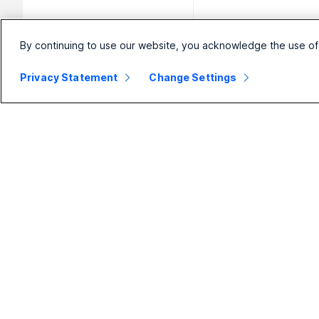
By continuing to use our website, you acknowledge the use of
Privacy Statement
Change Settings
Malá firma
Podnik
Z
Ceny
Webex Suite
N
s
Aplikace Webex
Calling
K
Schůzky
Schůzky
Ř
Calling
Zasílání zpráv
Ř
Zasílání zpráv
Slido
Ř
Sdílení
Webináře
obrazovky
Ř
Events
P
Kontaktní