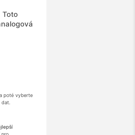
 Toto
 analogová
a poté vyberte
 dat.
jlepší
 pro