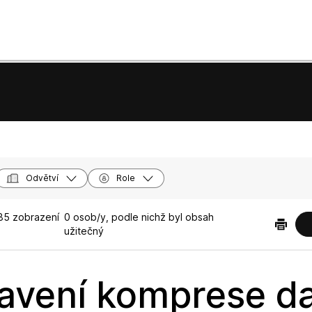
Odvětví
Role
85 zobrazení
0 osob/y, podle nichž byl obsah
užitečný
avení komprese d