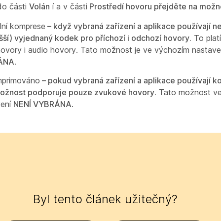
do části
Volán
í a v části
Prostředí hovoru přejděte na mož
lní komprese
– když vybraná zařízení a aplikace používají ne
šší) vyjednaný kodek pro příchozí i odchozí hovory.
To platí
ovory i audio hovory. Tato možnost je ve výchozím nastave
ÁNA
.
primováno
– pokud vybraná zařízení a aplikace používají 
možnost podporuje pouze zvukové hovory.
Tato možnost ve
vení
NENÍ VYBRÁNA
.
Byl tento článek užitečný?