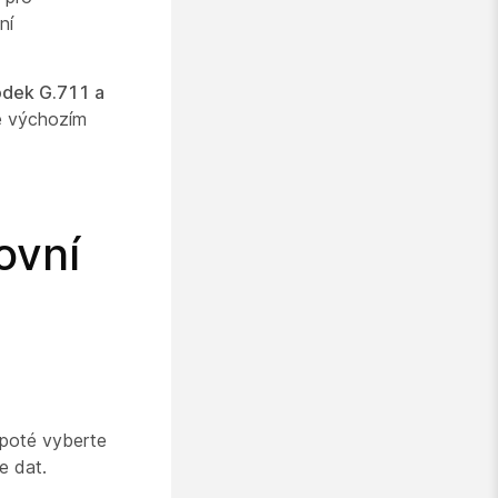
ní
kodek G.711 a
 výchozím
ovní
 poté vyberte
e dat.