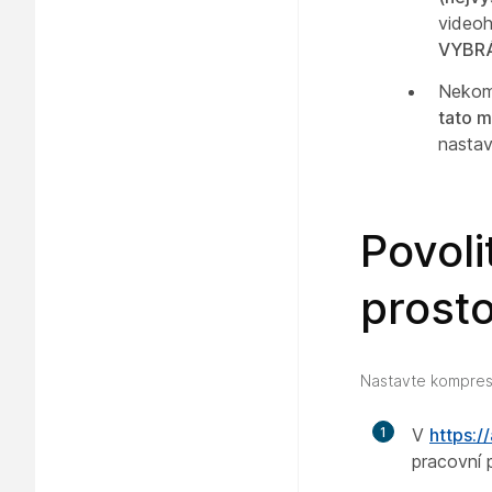
videoh
VYBR
Nekom
tato 
nasta
Povoli
prost
Nastavte kompresi 
1
V
https:
pracovní 