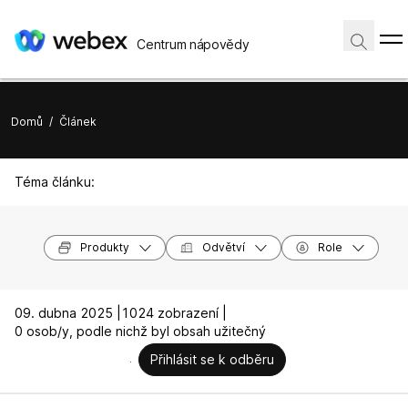
Centrum nápovědy
Domů
/
Článek
Téma článku:
Produkty
Odvětví
Role
09. dubna 2025 |
1024 zobrazení |
0 osob/y, podle nichž byl obsah užitečný
Přihlásit se k odběru