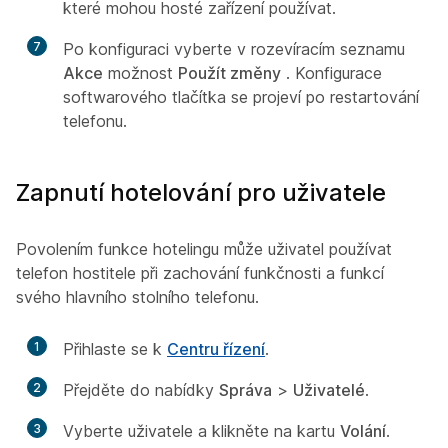
které mohou hosté zařízení používat.
7
Po konfiguraci vyberte v rozevíracím seznamu
Akce
možnost
Použít změny
. Konfigurace
softwarového tlačítka se projeví po restartování
telefonu.
Zapnutí hotelování pro uživatele
Povolením funkce hotelingu může uživatel používat
telefon hostitele při zachování funkčnosti a funkcí
svého hlavního stolního telefonu.
1
Přihlaste se k
Centru řízení
.
2
Přejděte do nabídky
Správa
>
Uživatelé
.
3
Vyberte uživatele a klikněte na kartu
Volání
.