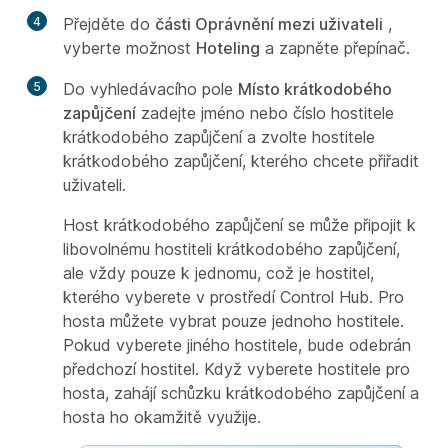
4
Přejděte do
části Oprávnění mezi uživateli
,
vyberte možnost
Hoteling
a zapněte přepínač.
5
Do vyhledávacího pole
Místo krátkodobého
zapůjčení
zadejte jméno nebo číslo hostitele
krátkodobého zapůjčení a zvolte hostitele
krátkodobého zapůjčení, kterého chcete přiřadit
uživateli.
Host krátkodobého zapůjčení se může připojit k
libovolnému hostiteli krátkodobého zapůjčení,
ale vždy pouze k jednomu, což je hostitel,
kterého vyberete v prostředí Control Hub. Pro
hosta můžete vybrat pouze jednoho hostitele.
Pokud vyberete jiného hostitele, bude odebrán
předchozí hostitel. Když vyberete hostitele pro
hosta, zahájí schůzku krátkodobého zapůjčení a
hosta ho okamžitě využije.