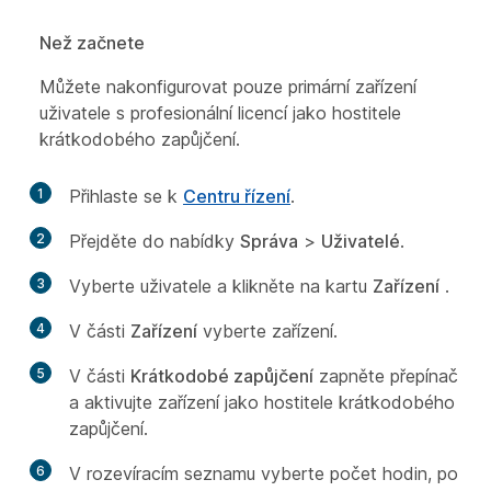
Než začnete
Můžete nakonfigurovat pouze primární zařízení
uživatele s profesionální licencí jako hostitele
krátkodobého zapůjčení.
1
Přihlaste se k
Centru řízení
.
2
Přejděte do nabídky
Správa
>
Uživatelé
.
3
Vyberte uživatele a klikněte na kartu
Zařízení
.
4
V části
Zařízení
vyberte zařízení.
5
V části
Krátkodobé zapůjčení
zapněte přepínač
a aktivujte zařízení jako hostitele krátkodobého
zapůjčení.
6
V rozevíracím seznamu vyberte počet hodin, po