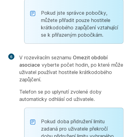
Pokud jste správce pobočky,
můžete přiřadit pouze hostitele
krátkodobého zapůjčení vztahující
se k přiřazeným pobočkám.
6
V rozevíracím seznamu
Omezit období
asociace
vyberte počet hodin, po které může
uživatel používat hostitele krátkodobého
zapůjčení.
Telefon se po uplynutí zvolené doby
automaticky odhlásí od uživatele.
Pokud doba přidružení limitu
zadaná pro uživatele překročí
dobu přidružení limitu vybraného