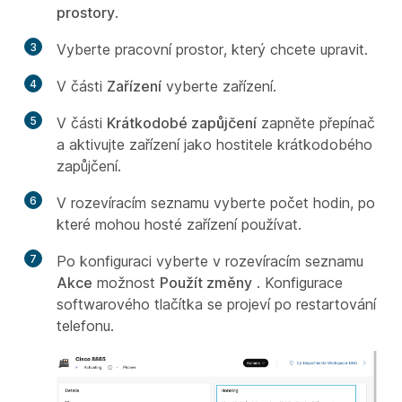
prostory
.
3
Vyberte pracovní prostor, který chcete upravit.
4
V části
Zařízení
vyberte zařízení.
5
V části
Krátkodobé zapůjčení
zapněte přepínač
a aktivujte zařízení jako hostitele krátkodobého
zapůjčení.
6
V rozevíracím seznamu vyberte počet hodin, po
které mohou hosté zařízení používat.
7
Po konfiguraci vyberte v rozevíracím seznamu
Akce
možnost
Použít změny
. Konfigurace
softwarového tlačítka se projeví po restartování
telefonu.