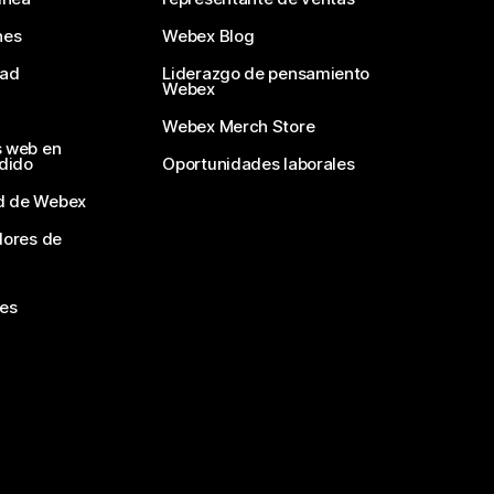
nes
Webex Blog
dad
Liderazgo de pensamiento
Webex
Webex Merch Store
s web en
edido
Oportunidades laborales
d de Webex
dores de
nes