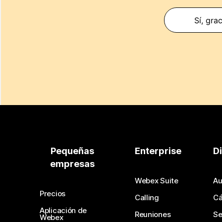
Sí, gra
Pequeñas
Enterprise
D
empresas
Webex Suite
Au
Precios
Calling
C
Aplicación de
Reuniones
Se
Webex