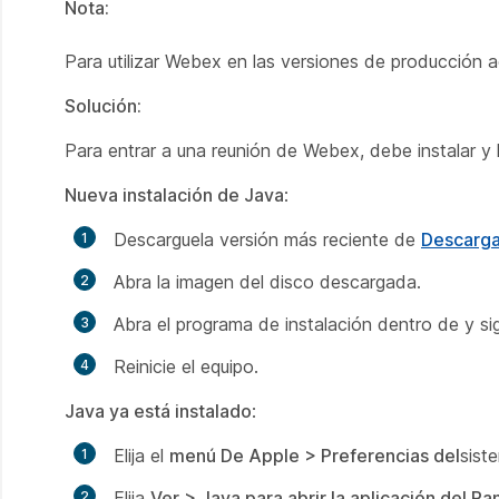
Nota:
Para utilizar Webex en las versiones de producción 
Solución:
Para entrar a una reunión de Webex, debe instalar y 
Nueva instalación de Java
:
Descargue
la versión más reciente de
Descarga
Abra la imagen del disco descargada.
Abra el programa de instalación dentro de y sig
Reinicie el equipo.
Java ya está instalado
:
Elija el
menú De Apple >
Preferencias del
sist
Elija
Ver > Java para abrir la aplicación del P