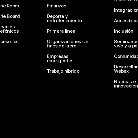
rie Room
Finanzas
Integracio
rie Board
Deporte y
entretenimiento
Accesibili
rvicios
lefónicos
Primera línea
Inclusión
cesorios
Organizaciones sin
Seminario
fines de lucro
vivo y a p
Empresas
Comunida
emergentes
Desarrolla
Trabajo híbrido
Webex
Noticias e
innovacio