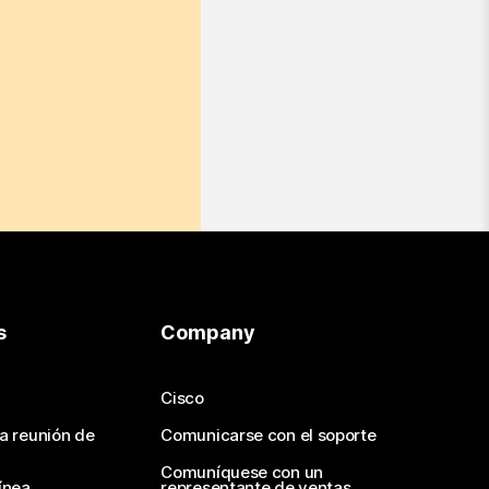
s
Company
Cisco
na reunión de
Comunicarse con el soporte
Comuníquese con un
ínea
representante de ventas