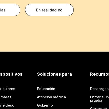
cias
En realidad no
ispositivos
Soluciones para
Recurso
riculares
Educación
Descargas
ámaras
Atención médica
Entrar a u
prueba
rie desk
Gobierno
Clases en l