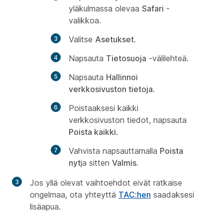
yläkulmassa olevaa
Safari
-
valikkoa.
Valitse
Asetukset
.
Napsauta
Tietosuoja
-välilehteä.
Napsauta
Hallinnoi
verkkosivuston tietoja
.
Poistaaksesi kaikki
verkkosivuston tiedot, napsauta
Poista kaikki
.
Vahvista napsauttamalla
Poista
nyt
ja sitten
Valmis
.
Jos yllä olevat vaihtoehdot eivät ratkaise
ongelmaa, ota yhteyttä
TAC:hen
saadaksesi
lisäapua.