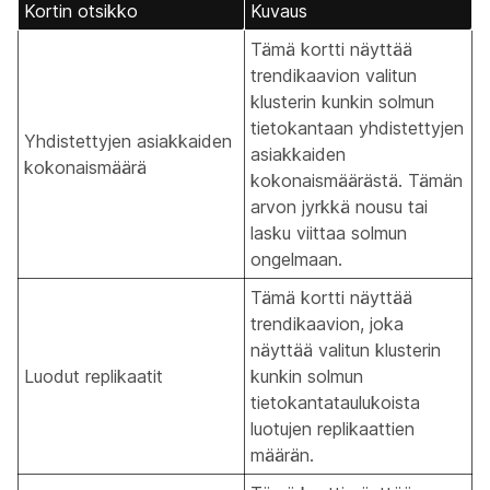
Kortin otsikko
Kuvaus
Tämä kortti näyttää
trendikaavion valitun
klusterin kunkin solmun
tietokantaan yhdistettyjen
Yhdistettyjen asiakkaiden
asiakkaiden
kokonaismäärä
kokonaismäärästä. Tämän
arvon jyrkkä nousu tai
lasku viittaa solmun
ongelmaan.
Tämä kortti näyttää
trendikaavion, joka
näyttää valitun klusterin
Luodut replikaatit
kunkin solmun
tietokantataulukoista
luotujen replikaattien
määrän.