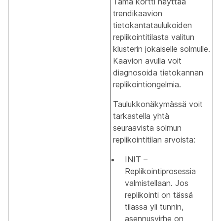
Tämä kortti näyttää
trendikaavion
tietokantataulukoiden
replikointitilasta valitun
klusterin jokaiselle solmulle.
Kaavion avulla voit
diagnosoida tietokannan
replikointiongelmia.
Taulukkonäkymässä
voit
tarkastella yhtä
seuraavista solmun
replikointitilan arvoista:
INIT –
Replikointiprosessia
valmistellaan. Jos
replikointi on tässä
tilassa yli tunnin,
asennusvirhe on