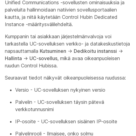
Unified Communications -sovellusten ominaisuuksia ja
palveluita hallinnoidaan natiivien sovellusportaalien
kautta, ja niitä käytetään Control Hubin Dedicated
Instance -määritysvälilehdeltä.
Kumppanin tai asiakkaan järjestelmänvalvoja voi
tarkastella UC-sovelluksen verkko- ja datakeskustietoja
napsauttamalla
Kutsuminen
→
Dedikoitu instanssi
→
Hallinta
→
UC-sovellus
, mikä avaa oikeanpuoleisen
ruudun Control Hubissa.
Seuraavat tiedot näkyvät oikeanpuoleisessa ruudussa:
Versio - UC-sovelluksen nykyinen versio
Palvelin - UC-sovelluksen täysin pätevä
verkkotunnusnimi
IP-osoite - UC-sovelluksen sisäinen IP-osoite
Palvelinrooli - Ilmaisee, onko solmu