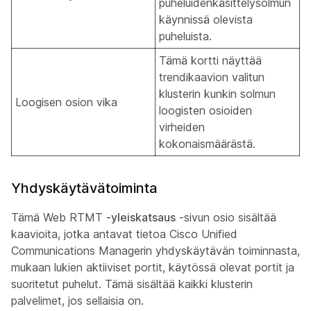
puheluidenkäsittelysolmun
käynnissä olevista
puheluista.
Tämä kortti näyttää
trendikaavion valitun
klusterin kunkin solmun
Loogisen osion vika
loogisten osioiden
virheiden
kokonaismäärästä.
Yhdyskäytävätoiminta
Tämä Web RTMT
-yleiskatsaus
-sivun osio sisältää
kaavioita, jotka antavat tietoa Cisco Unified
Communications Managerin yhdyskäytävän toiminnasta,
mukaan lukien aktiiviset portit, käytössä olevat portit ja
suoritetut puhelut. Tämä sisältää kaikki klusterin
palvelimet, jos sellaisia on.