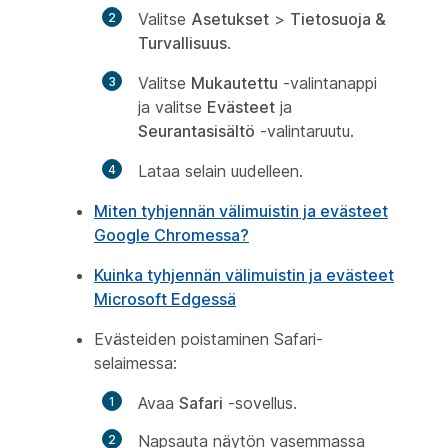
Valitse
Asetukset
>
Tietosuoja &
Turvallisuus
.
Valitse
Mukautettu
-valintanappi
ja valitse
Evästeet
ja
Seurantasisältö
-valintaruutu.
Lataa selain uudelleen.
Miten tyhjennän välimuistin ja evästeet
Google Chromessa?
Kuinka tyhjennän välimuistin ja evästeet
Microsoft Edgessä
Evästeiden poistaminen Safari-
selaimessa:
Avaa
Safari
-sovellus.
Napsauta näytön vasemmassa