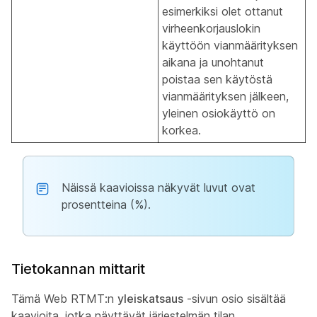
esimerkiksi olet ottanut
virheenkorjauslokin
käyttöön vianmäärityksen
aikana ja unohtanut
poistaa sen käytöstä
vianmäärityksen jälkeen,
yleinen osiokäyttö on
korkea.
Näissä kaavioissa näkyvät luvut ovat
prosentteina (%).
Tietokannan mittarit
Tämä Web RTMT:n
yleiskatsaus
-sivun osio sisältää
kaavioita, jotka näyttävät järjestelmän tilan.