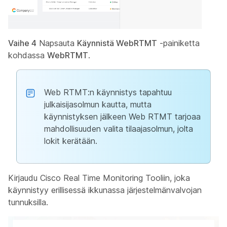
Vaihe 4
Napsauta
Käynnistä WebRTMT
-painiketta
kohdassa
WebRTMT
.
Web RTMT:n käynnistys tapahtuu
julkaisijasolmun kautta, mutta
käynnistyksen jälkeen Web RTMT tarjoaa
mahdollisuuden valita tilaajasolmun, jolta
lokit kerätään.
Kirjaudu Cisco Real Time Monitoring Tooliin, joka
käynnistyy erillisessä ikkunassa järjestelmänvalvojan
tunnuksilla.