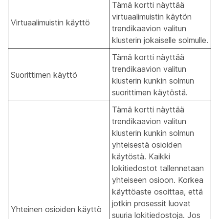
Tämä kortti näyttää
virtuaalimuistin käytön
Virtuaalimuistin käyttö
trendikaavion valitun
klusterin jokaiselle solmulle.
Tämä kortti näyttää
trendikaavion valitun
Suorittimen käyttö
klusterin kunkin solmun
suorittimen käytöstä.
Tämä kortti näyttää
trendikaavion valitun
klusterin kunkin solmun
yhteisestä osioiden
käytöstä. Kaikki
lokitiedostot tallennetaan
yhteiseen osioon. Korkea
käyttöaste osoittaa, että
jotkin prosessit luovat
Yhteinen osioiden käyttö
suuria lokitiedostoja. Jos