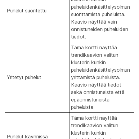
puheluidenkäsittelysolmun
Puhelut suoritettu
suorittamista puheluista.
Kaavio näyttää vain
onnistuneiden puheluiden
tiedot.
Tämä kortti näyttää
trendikaavion valitun
klusterin kunkin
puheluidenkäsittelysolmun
Yritetyt puhelut
yrittämistä puheluista.
Kaavio näyttää tiedot
sekä onnistuneista että
epäonnistuneista
puheluista.
Tämä kortti näyttää
trendikaavion valitun
klusterin kunkin
Puhelut käynnissä