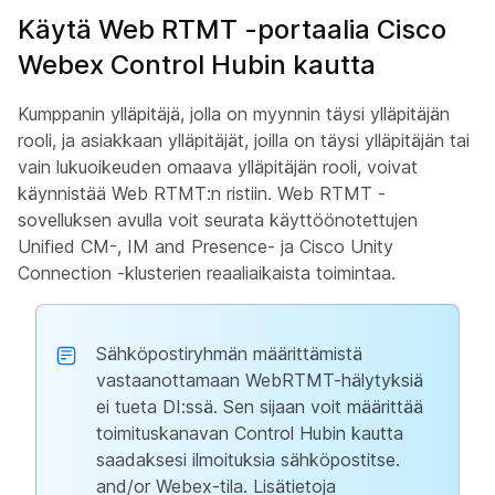
Käytä Web RTMT -portaalia Cisco
Webex Control Hubin kautta
Kumppanin ylläpitäjä, jolla on myynnin täysi ylläpitäjän
rooli, ja asiakkaan ylläpitäjät, joilla on täysi ylläpitäjän tai
vain lukuoikeuden omaava ylläpitäjän rooli, voivat
käynnistää Web RTMT:n ristiin. Web RTMT -
sovelluksen avulla voit seurata käyttöönotettujen
Unified CM-, IM and Presence- ja Cisco Unity
Connection -klusterien reaaliaikaista toimintaa.
Sähköpostiryhmän määrittämistä
vastaanottamaan WebRTMT-hälytyksiä
ei tueta DI:ssä. Sen sijaan voit määrittää
toimituskanavan Control Hubin kautta
saadaksesi ilmoituksia sähköpostitse.
and/or Webex-tila. Lisätietoja