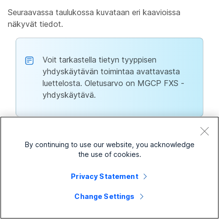
Seuraavassa taulukossa kuvataan eri kaavioissa
näkyvät tiedot.
Voit tarkastella tietyn tyyppisen
yhdyskäytävän toimintaa avattavasta
luettelosta. Oletusarvo on MGCP FXS -
yhdyskäytävä.
Kortin otsikko
Kuvaus
By continuing to use our website, you acknowledge
Tämä kortti näyttää
the use of cookies.
trendikaavion kunkin
puheluiden käsittelysolmun
Privacy Statement
Puhelut suoritettu
suorittamista puheluista,
Change Settings
jotka reititetään valitun
yhdyskäytävätyypin