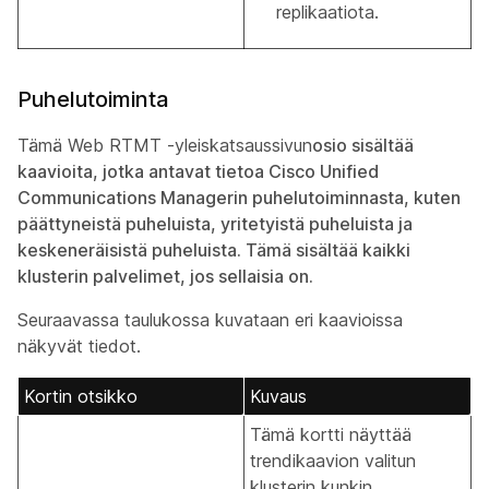
replikaatiota.
Puhelutoiminta
Tämä Web RTMT -yleiskatsaussivun
osio sisältää
kaavioita, jotka antavat tietoa Cisco Unified
Communications Managerin puhelutoiminnasta, kuten
päättyneistä puheluista, yritetyistä puheluista ja
keskeneräisistä puheluista. Tämä sisältää kaikki
klusterin palvelimet, jos sellaisia on.
Seuraavassa taulukossa kuvataan eri kaavioissa
näkyvät tiedot.
Kortin otsikko
Kuvaus
Tämä kortti näyttää
trendikaavion valitun
klusterin kunkin