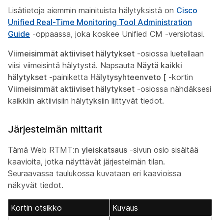
Lisätietoja aiemmin mainituista hälytyksistä on
Cisco
Unified Real-Time Monitoring Tool Administration
Guide
-oppaassa, joka koskee Unified CM -versiotasi.
Viimeisimmät aktiiviset hälytykset
-osiossa luetellaan
viisi viimeisintä hälytystä. Napsauta
Näytä kaikki
hälytykset
-painiketta
Hälytysyhteenveto [
-kortin
Viimeisimmät aktiiviset hälytykset
-osiossa nähdäksesi
kaikkiin aktiivisiin hälytyksiin liittyvät tiedot.
Järjestelmän mittarit
Tämä Web RTMT:n
yleiskatsaus
-sivun osio sisältää
kaavioita, jotka näyttävät järjestelmän tilan.
Seuraavassa taulukossa kuvataan eri kaavioissa
näkyvät tiedot.
Kortin otsikko
Kuvaus