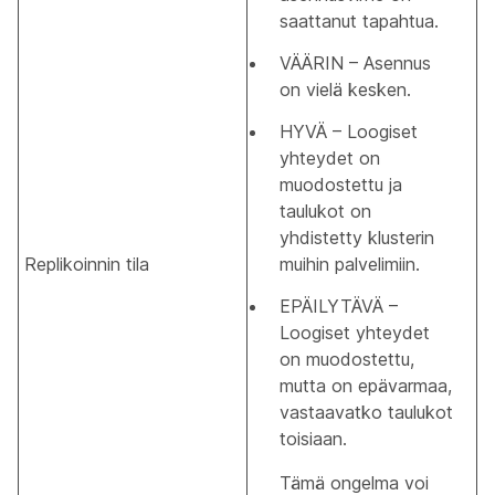
saattanut tapahtua.
VÄÄRIN – Asennus
on vielä kesken.
HYVÄ – Loogiset
yhteydet on
muodostettu ja
taulukot on
yhdistetty klusterin
Replikoinnin tila
muihin palvelimiin.
EPÄILYTÄVÄ –
Loogiset yhteydet
on muodostettu,
mutta on epävarmaa,
vastaavatko taulukot
toisiaan.
Tämä ongelma voi