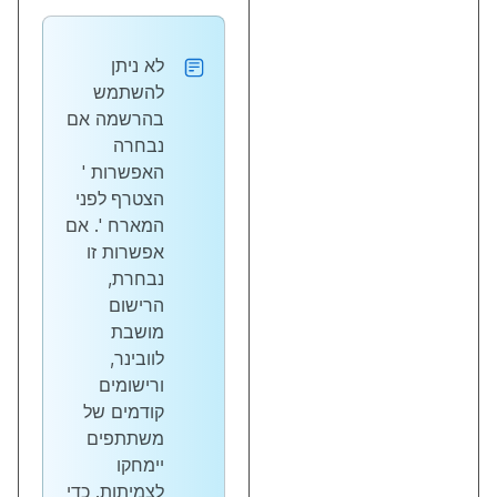
לא ניתן
להשתמש
בהרשמה אם
נבחרה
האפשרות '
הצטרף לפני
המארח
'. אם
אפשרות זו
נבחרת,
הרישום
מושבת
לוובינר,
ורישומים
קודמים של
משתתפים
יימחקו
לצמיתות. כדי