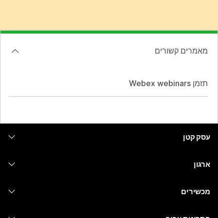
מאמרים קשורים
תזמן Webex webinars
עסק קטן
מחירים
ארגון
יישום Webex
Webex Suite
מכשירים
Meetings
Calling
אוזניות
Calling