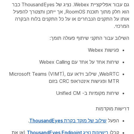
גם עבור אפליקציית Webex. נציג של ThousandEyes כבר
הוא חלק מתוך תוכנת RoomOS, אך ייתכן ותצטרך להפעיל
אותו על התקנים הנבחרים או על כל התקנים בלוח הבקרה
המרכזי.
השילוב עבור התקני שיתוף פעולה תומך:
פגישות Webex
שיחות אחד על אחד עם Webex Calling
WebRTC, שילוב וידאו עם Microsoft Teams (VIMT),
MTR ופגישות אינטראופ CRC בזום
שיחות מקומיות ב- Unified CM
דרישות מוקדמות
הפעל
שילוב של מוקד בקרת ThousandEyes
.
קבלו
רישיונות נציג ThousandEyes Endpoint
(או את