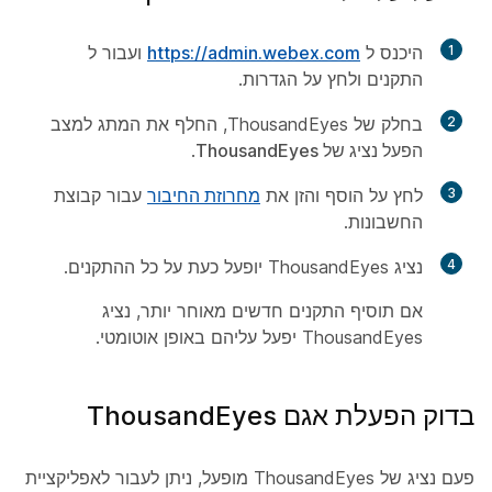
1
היכנס ל
https://admin.webex.com
ועבור ל
התקנים
ולחץ על
הגדרות
.
2
בחלק של ThousandEyes, החלף את המתג למצב
הפעל נציג של ThousandEyes‎
.
3
לחץ על
הוסף
והזן את
מחרוזת החיבור
עבור קבוצת
החשבונות.
4
נציג ThousandEyes יופעל כעת על כל ההתקנים.
אם תוסיף התקנים חדשים מאוחר יותר, נציג
ThousandEyes יפעל עליהם באופן אוטומטי.
בדוק הפעלת אגם ThousandEyes
פעם נציג של ThousandEyes מופעל, ניתן לעבור לאפליקציית