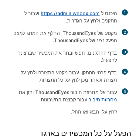
1
היכנס ל
https://admin.webex.com
ועבור ל
התקנים
ולחץ על
הגדרות
.
2
מקטע של ThousandEyes, החלף את המתג למצב
הפעל נציג של ThousandEyes‎
.
3
בדף
ההתקנים,
חפש ובחר את המכשיר שברצונך
להפעיל.
4
בדף פרטי ההתקן, עבור מקטע התצורה ולחץ על
תצורה‎
ולאחר מכן לחץ על
כל התצורות
5
עבור אל
מחרוזת חיבור ThousandEyes
והזן את
מחרוזת חיבור
עבור קבוצת החשבונות.
לחץ על ‎
הבא
ואז
החל‎
.
הפעל על כל המכשירים בארגון