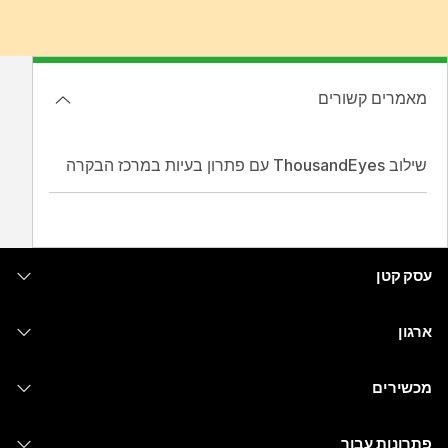
מאמרים קשורים
שילוב ThousandEyes עם פתרון בעיות במרכז הבקרה
עסק קטן
מחירים
ארגון
יישום Webex
Webex Suite
מכשירים
Meetings
Calling
אוזניות
Calling
פתרונות עבור
Meetings