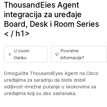
ThousandEies Agent
integracija za uređaje
Board, Desk i Room Series
< / h1>
U ovom
Povratne
članku
informacije?
Omogućite ThousandEyes Agent na Cisco
uređajima za saradnju da biste dobili
vidljivost mrežne putanje u skokovima sa
uređajima koji su deo sastanaka.