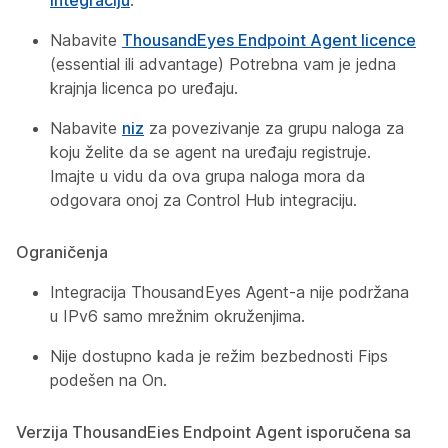
integraciju
.
Nabavite
ThousandEyes Endpoint Agent licence
(essential ili advantage) Potrebna vam je jedna
krajnja licenca po uređaju.
Nabavite
niz
za povezivanje za grupu naloga za
koju želite da se agent na uređaju registruje.
Imajte u vidu da ova grupa naloga mora da
odgovara onoj za Control Hub integraciju.
Ograničenja
Integracija ThousandEyes Agent-a nije podržana
u IPv6 samo mrežnim okruženjima.
Nije dostupno kada
je režim
bezbednosti Fips
podešen na
On
.
Verzija ThousandEies Endpoint Agent isporučena sa