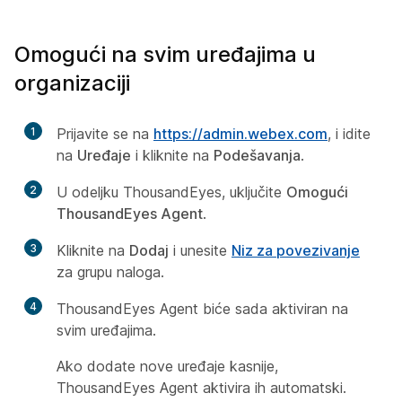
Omogući na svim uređajima u
organizaciji
1
Prijavite se na
https://admin.webex.com
, i idite
na
Uređaje
i kliknite na
Podešavanja
.
2
U odeljku ThousandEyes, uključite
Omogući
ThousandEyes Agent
.
3
Kliknite na
Dodaj
i unesite
Niz za povezivanje
za grupu naloga.
4
ThousandEyes Agent biće sada aktiviran na
svim uređajima.
Ako dodate nove uređaje kasnije,
ThousandEyes Agent aktivira ih automatski.