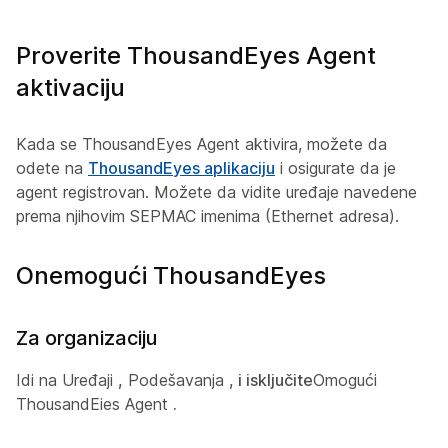
Proverite ThousandEyes Agent
aktivaciju
Kada se ThousandEyes Agent aktivira, možete da
odete na
ThousandEyes aplikaciju
i osigurate da je
agent registrovan. Možete da vidite uređaje navedene
prema njihovim SEPMAC imenima (Ethernet adresa).
Onemogući ThousandEyes
Za organizaciju
Idi na Uređaji
,
Podešavanja
, i isključite
Omogući
ThousandEies Agent
.