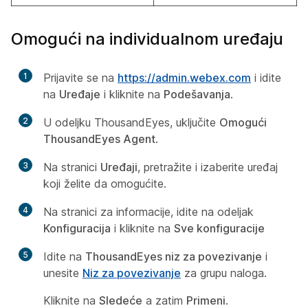
Omogući na individualnom uređaju
1
Prijavite se na
https://admin.webex.com
i idite
na
Uređaje
i kliknite na
Podešavanja
.
2
U odeljku ThousandEyes, uključite
Omogući
ThousandEyes Agent
.
3
Na stranici
Uređaji
, pretražite i izaberite uređaj
koji želite da omogućite.
4
Na stranici za informacije, idite na odeljak
Konfiguracija
i kliknite na
Sve konfiguracije
5
Idite na
ThousandEyes niz za povezivanje
i
unesite
Niz za povezivanje
za grupu naloga.
Kliknite na
Sledeće
a zatim
Primeni
.