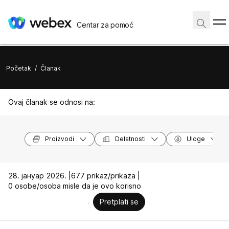
Centar za pomoć
Početak
/
Članak
Ovaj članak se odnosi na:
Proizvodi
Delatnosti
Uloge
28. јануар 2026. |
677 prikaz/prikaza |
0 osobe/osoba misle da je ovo korisno
Pretplati se