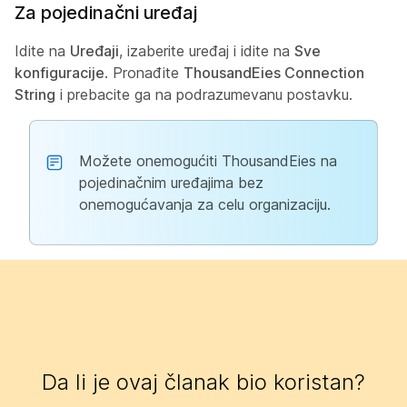
Za pojedinačni uređaj
Idite na
Uređaji
, izaberite uređaj i idite na
Sve
konfiguracije
. Pronađite
ThousandEies Connection
String
i prebacite ga na podrazumevanu postavku.
Možete onemogućiti ThousandEies na
pojedinačnim uređajima bez
onemogućavanja za celu organizaciju.
Da li je ovaj članak bio koristan?