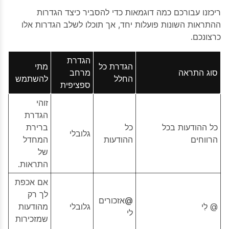
ריכזנו עבורכם כמה דוגמאות כדי להסביר כיצד הגדרות
ההתראות השונות פועלות יחד, אך תוכלו לשלב הגדרות אלו
כרצונכם.
הגדרת
הגדרת כל
מתי
סוג התראה
מרחב
החלל
להשתמש
ספציפית
זוהי
הגדרת
כל ההודעות בכל
כל
ברירת
גלובלי
הרווחים
ההודעות
המחדל
של
התראות.
אם אכפת
לך רק
@אזכורים
@ לִי
גלובלי
מהודעות
לי
שמזכירות