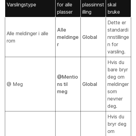
Varslingstype
for alle
plassinnst
skal
plasser
illing
bruke
Dette er
Alle
standardi
Alle meldinger i alle
meldinge
Global
nnstillinge
rom
r
n for
varsling.
Hvis du
bare bryr
@Mentio
deg om
@ Meg
ns til
Global
meldinger
meg
som
nevner
deg.
Hvis du
bryr deg
om