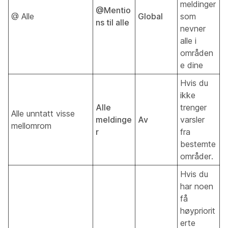
meldinger
@Mentio
@ Alle
Global
som
ns til alle
nevner
alle i
områden
e dine
Hvis du
ikke
Alle
trenger
Alle unntatt visse
meldinge
Av
varsler
mellomrom
r
fra
bestemte
områder.
Hvis du
har noen
få
høypriorit
erte