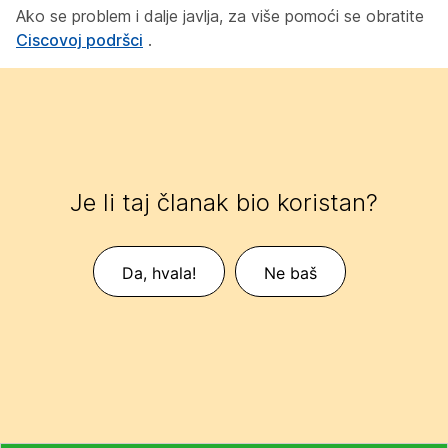
Ako se problem i dalje javlja, za više pomoći se obratite
Ciscovoj podršci
.
Je li taj članak bio koristan?
Da, hvala!
Ne baš