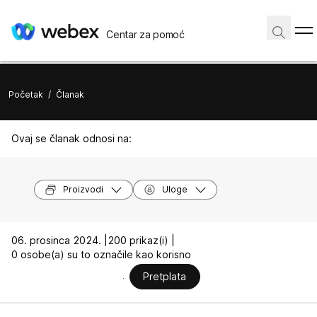
Centar za pomoć
Početak
/
Članak
Ovaj se članak odnosi na:
Proizvodi
Uloge
06. prosinca 2024. |
200 prikaz(i) |
0 osobe(a) su to označile kao korisno
Pretplata