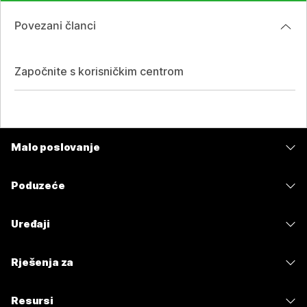
Povezani članci
Započnite s korisničkim centrom
Malo poslovanje
Cijene
Poduzeće
Aplikacija Webex
Webex Suite
Uređaji
Sastanci
Calling
Slušalice
Calling
Rješenja za
Sastanci
Kamere
Poruke
Obrazovanje
Poruke
Resursi
Serija stolova
Dijeljenje zaslona