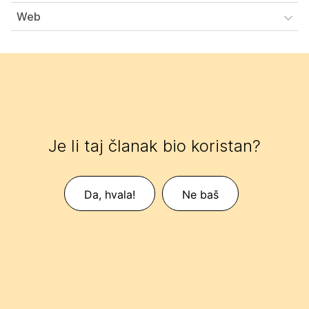
Web
Je li taj članak bio koristan?
Da, hvala!
Ne baš