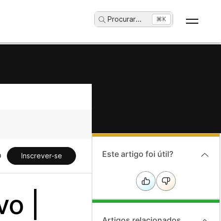
Procurar
...
⌘K
Este artigo foi útil?
Inscrever-se
vo |
Artigos relacionados