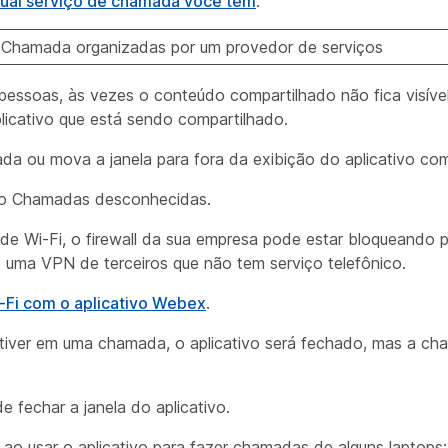
 qual serviço de chamada você tem
.
e Chamada organizadas por um provedor de serviços
pessoas, às vezes o conteúdo compartilhado não fica visível
licativo que está sendo compartilhado.
da ou mova a janela para fora da exibição do aplicativo com
mo Chamadas desconhecidas.
de Wi-Fi, o firewall da sua empresa pode estar bloqueando
uma VPN de terceiros que não tem serviço telefônico.
Fi com o aplicativo Webex
.
tiver em uma chamada, o aplicativo será fechado, mas a c
 fechar a janela do aplicativo.
ao usar o aplicativo para fazer chamadas de alguns laptops: