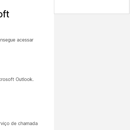
ft
onsegue acessar
crosoft Outlook.
erviço de chamada