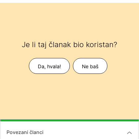
Je li taj članak bio koristan?
Da, hvala!
Ne baš
Povezani članci