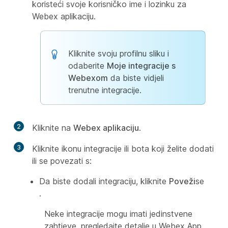
koristeći svoje korisničko ime i lozinku za
Webex aplikaciju.
Kliknite svoju profilnu sliku i
odaberite
Moje integracije s
Webexom
da biste vidjeli
trenutne integracije.
2
Kliknite na
Webex aplikaciju
.
3
Kliknite ikonu integracije ili bota koji želite dodati
ili se povezati s:
Da biste dodali integraciju, kliknite
Poveži
se
.
Neke integracije mogu imati jedinstvene
zahtjeve, pregledajte detalje u Webex App