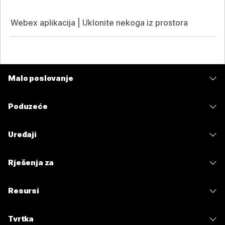
Webex aplikacija | Uklonite nekoga iz prostora
Malo poslovanje
Cijene
Poduzeće
Aplikacija Webex
Webex Suite
Uređaji
Sastanci
Calling
Slušalice
Calling
Rješenja za
Sastanci
Kamere
Poruke
Obrazovanje
Poruke
Resursi
Serija stolova
Dijeljenje zaslona
Zdravstvo
Slido
Preuzimanja
Serija Room
Tvrtka
Uprava
Webinari