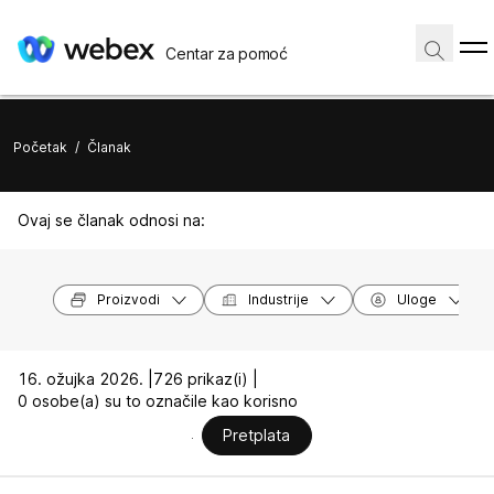
Centar za pomoć
Početak
/
Članak
Ovaj se članak odnosi na:
Proizvodi
Industrije
Uloge
16. ožujka 2026. |
726 prikaz(i) |
0 osobe(a) su to označile kao korisno
Pretplata