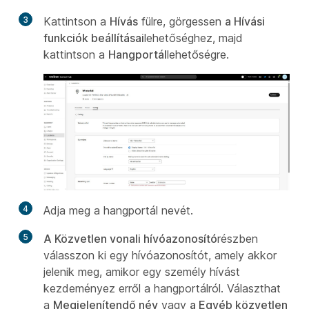
3
Kattintson a
Hívás
fülre, görgessen
a Hívási
funkciók beállításai
lehetőséghez, majd
kattintson a
Hangportál
lehetőségre.
4
Adja meg a hangportál nevét.
5
A Közvetlen vonali hívóazonosító
részben
válasszon ki egy hívóazonosítót, amely akkor
jelenik meg, amikor egy személy hívást
kezdeményez erről a hangportálról. Választhat
a
Megjelenítendő név
vagy
a Egyéb közvetlen