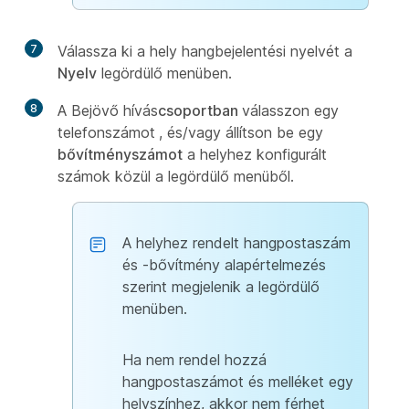
7
Válassza ki a hely hangbejelentési nyelvét a
Nyelv
legördülő menüben.
8
A Bejövő hívás
csoportban
válasszon egy
telefonszámot
, és/vagy állítson be egy
bővítményszámot
a helyhez konfigurált
számok közül a legördülő menüből.
A helyhez rendelt hangpostaszám
és -bővítmény alapértelmezés
szerint megjelenik a legördülő
menüben.
Ha nem rendel hozzá
hangpostaszámot és melléket egy
helyszínhez, akkor nem férhet