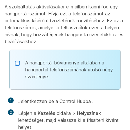
A szolgáltatás aktiválásakor e-mailben kapni fog egy
hangportál-számot. Hívja ezt a telefonszámot az
automatikus kísérő üdvözletének rögzítéséhez. Ez az a
telefonszám is, amelyet a felhasználók ezen a helyen
hívnak, hogy hozzáférjenek hangposta üzenetükhöz és
beállításaikhoz.
A hangportál bővítménye általában a
hangportál telefonszámának utolsó négy
számjegye.
1
Jelentkezzen be a Control Hubba
.
2
Lépjen a
Kezelés
oldalra >
Helyszínek
lehetőséget, majd válassza ki a frissíteni kívánt
helyet.