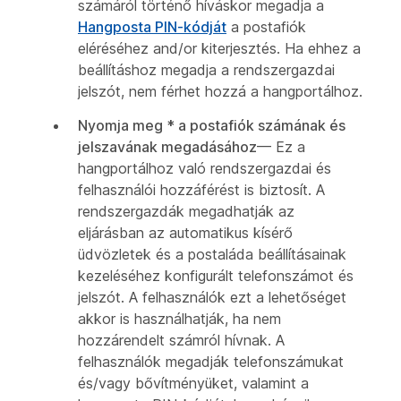
számáról történő híváskor megadja a
Hangposta PIN-kódját
a postafiók
eléréséhez and/or kiterjesztés. Ha ehhez a
beállításhoz megadja a rendszergazdai
jelszót, nem férhet hozzá a hangportálhoz.
Nyomja meg * a postafiók számának és
jelszavának megadásához
— Ez a
hangportálhoz való rendszergazdai és
felhasználói hozzáférést is biztosít. A
rendszergazdák megadhatják az
eljárásban az automatikus kísérő
üdvözletek és a postaláda beállításainak
kezeléséhez konfigurált telefonszámot és
jelszót. A felhasználók ezt a lehetőséget
akkor is használhatják, ha nem
hozzárendelt számról hívnak. A
felhasználók megadják telefonszámukat
és/vagy bővítményüket, valamint a