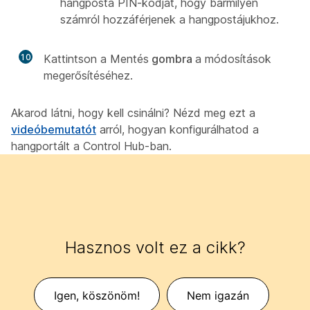
hangposta PIN-kódját, hogy bármilyen
számról hozzáférjenek a hangpostájukhoz.
10
Kattintson a Mentés
gombra
a módosítások
megerősítéséhez.
Akarod látni, hogy kell csinálni? Nézd meg ezt a
videóbemutatót
arról, hogyan konfigurálhatod a
hangportált a Control Hub-ban.
Hasznos volt ez a cikk?
Igen, köszönöm!
Nem igazán