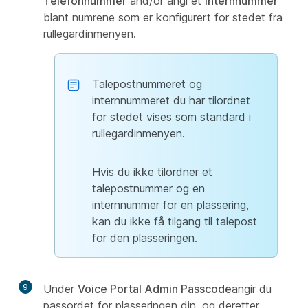
Telefonnummer
and/or angi et
internnummer
blant numrene som er konfigurert for stedet fra
rullegardinmenyen.
Talepostnummeret og
internnummeret du har tilordnet
for stedet vises som standard i
rullegardinmenyen.
Hvis du ikke tilordner et
talepostnummer og en
internnummer for en plassering,
kan du ikke få tilgang til talepost
for den plasseringen.
9
Under
Voice Portal Admin Passcode
angir du
passordet for plasseringen din, og deretter