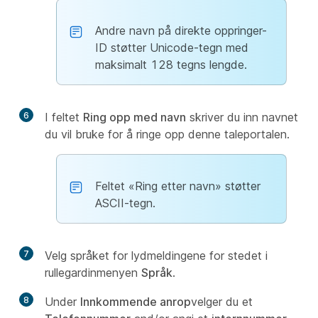
Andre navn på direkte oppringer-
ID støtter Unicode-tegn med
maksimalt 128 tegns lengde.
6
I feltet
Ring opp med navn
skriver du inn navnet
du vil bruke for å ringe opp denne taleportalen.
Feltet «Ring etter navn» støtter
ASCII-tegn.
7
Velg språket for lydmeldingene for stedet i
rullegardinmenyen
Språk
.
8
Under
Innkommende anrop
velger du et