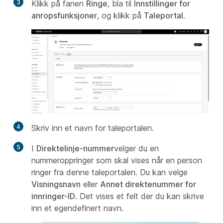
3
Klikk på fanen
Ringe
, bla til
Innstillinger for
anropsfunksjoner
, og klikk på
Taleportal
.
4
Skriv inn et navn for taleportalen.
5
I
Direktelinje-nummer
velger du en
nummeroppringer som skal vises når en person
ringer fra denne taleportalen. Du kan velge
Visningsnavn
eller
Annet direktenummer for
innringer-ID
. Det vises et felt der du kan skrive
inn et egendefinert navn.