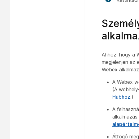
Kattintso
Személy
alkalma
Ahhoz, hogy a 
megjelenjen az 
Webex alkalmazá
A Webex we
(A webhely
Hubhoz
.)
A felhaszn
alkalmazás 
alapértelm
Átfogó meg