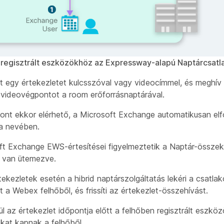
regisztrált eszközökhöz az Expressway-alapú Naptárcsatl
 egy értekezletet kulcsszóval vagy videocímmel, és meghív
t videovégpontot a room erőforrásnaptárával.
ont ekkor elérhető, a Microsoft Exchange automatikusan elf
a nevében.
ft Exchange EWS-értesítései figyelmeztetik a Naptár-összek
t van ütemezve.
kezletek esetén a hibrid naptárszolgáltatás lekéri a csatlak
t a Webex felhőből, és frissíti az értekezlet-összehívást.
l az értekezlet időpontja előtt a felhőben regisztrált eszk
kat kapnak a felhőből.