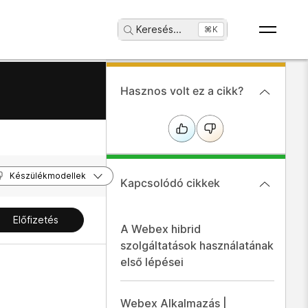
Keresés
...
⌘K
Hasznos volt ez a cikk?
ek
Készülékmodellek
Kapcsolódó cikkek
Előfizetés
A Webex hibrid
szolgáltatások használatának
első lépései
Webex Alkalmazás |