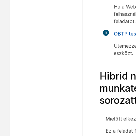
Ha a Web
felhaszná
feladatot.
3
OBTP tes
Ütemezzen
eszközt.
Hibrid 
munkate
sorozatt
Mielőtt elke
Ez a feladat 