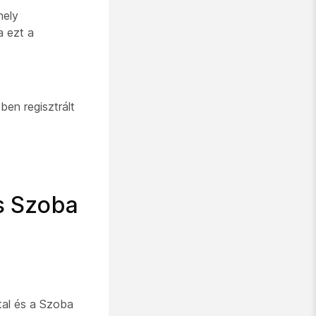
hely
a ezt a
en regisztrált
és Szoba
ztal és a Szoba