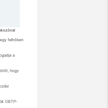
akozóval
 egy felhőben
ogadja a
ötőt, hogy
ozási
özök OBTP-