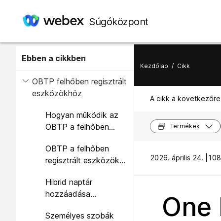
Súgóközpont
Ebben a cikkben
Kezdőlap
/
Cikk
OBTP felhőben regisztrált
eszközökhöz
A cikk a következőre
Hogyan működik az
OBTP a felhőben
Termékek
regisztrált
OBTP a felhőben
eszközökkel?
2026. április 24. |
108
regisztrált eszközök
üzembe helyezési
Hibrid naptár
feladatfolyamához
hozzáadása
One 
munkaterületekhez
Személyes szobák
Tábla, Íróasztal és