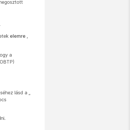
 megosztott
.
etek
elemre
,
hogy a
(OBTP)
séhez lásd a „
ocs
ni.