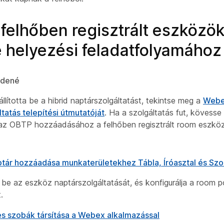
felhőben regisztrált eszközö
helyezési feladatfolyamához
zdené
lította be a hibrid naptárszolgáltatást, tekintse meg a
Webe
tatás telepítési útmutatóját
. Ha a szolgáltatás fut, kövesse
 az OBTP hozzáadásához a felhőben regisztrált room eszkö
ptár hozzáadása munkaterületekhez Tábla, Íróasztal és Szo
 be az eszköz naptárszolgáltatását, és konfigurálja a room p
.
s szobák társítása a Webex alkalmazással