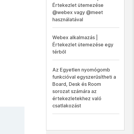
Értekezlet ütemezése
@webex vagy @meet
használatával
Webex alkalmazás |
Értekezlet ütemezése egy
térből
Az Egyetlen nyomógomb
funkcióval egyszerűsítheti a
Board, Desk és Room
sorozat számára az
értekezletekhez való
csatlakozást