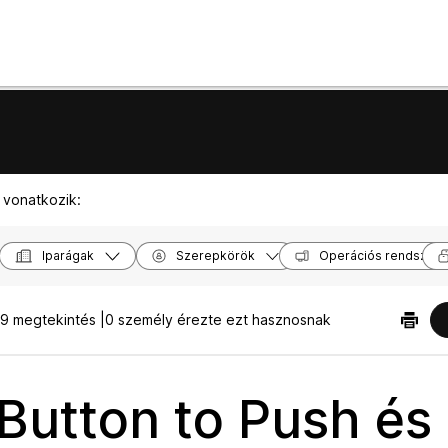
 vonatkozik:
Iparágak
Szerepkörök
Operációs rendszer
9 megtekintés |
0 személy érezte ezt hasznosnak
Button to Push és