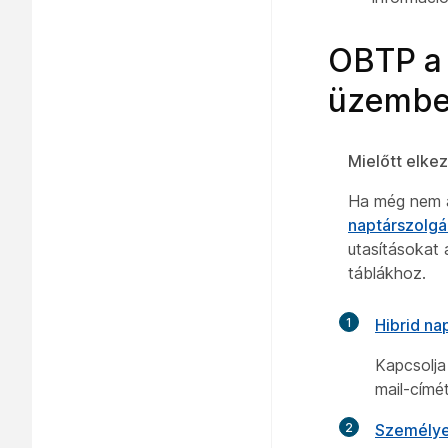
OBTP a 
üzembe 
Mielőtt elke
Ha még nem ál
naptárszolgál
utasításokat
táblákhoz.
1
Hibrid na
Kapcsolja
mail-címét
2
Személye