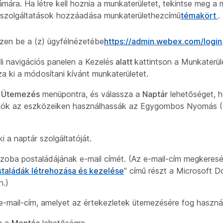
ára. Ha létre kell hoznia a munkaterületet, tekintse meg a
szolgáltatások hozzáadása munkaterülethezcímű
témakört
.
zen be a (z) ügyfélnézetébe
https://admin.webex.com/login
ali navigációs panelen a Kezelés
alatt
kattintson a Munkaterül
za ki a módosítani kívánt munkaterületet.
 Ütemezés
menüpontra, és válassza a
Naptár
lehetőséget, 
álók az eszközeiken használhassák az Egygombos Nyomás 
i a naptár szolgáltatóját.
 szoba postaládájának e-mail címét. (Az e-mail-cím megkeresé
taládák létrehozása és kezelése
” című részt a Microsoft D
n.)
e-mail-cím, amelyet az értekezletek ütemezésére fog használ