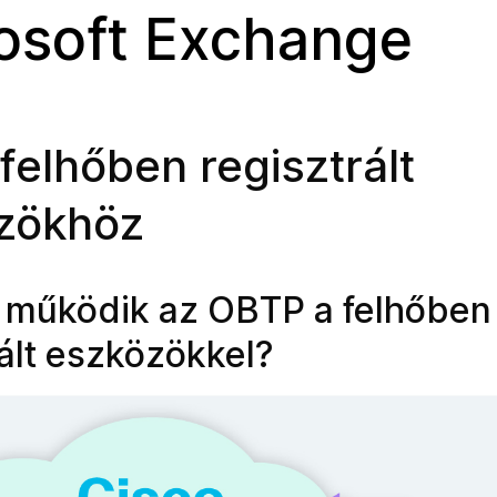
osoft Exchange
elhőben regisztrált
zökhöz
működik az OBTP a felhőben
rált eszközökkel?