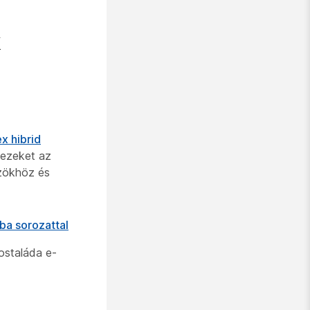
k
x hibrid
 ezeket az
zökhöz és
ba sorozattal
ostaláda e-