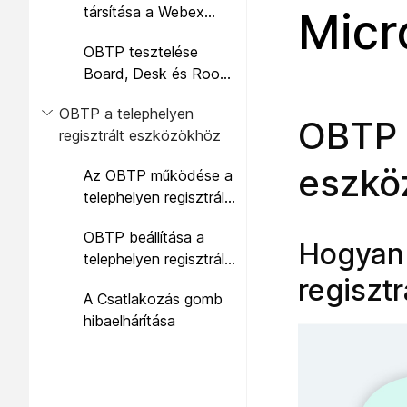
társítása a Webex
Micr
Szoba sorozattal
alkalmazással
OBTP tesztelése
Board, Desk és Room
sorozatokkal
OBTP a telephelyen
OBTP f
regisztrált eszközökhöz
eszkö
Az OBTP működése a
telephelyen regisztrált
eszközökkel
OBTP beállítása a
Hogyan 
telephelyen regisztrált
eszközökhöz
regiszt
A Csatlakozás gomb
hibaelhárítása