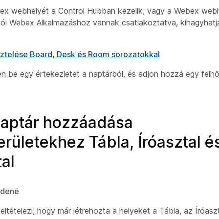
ex webhelyét a Control Hubban kezelik, vagy a Webex web
lói Webex Alkalmazáshoz vannak csatlakoztatva, kihagyhatj
ztelése Board, Desk és Room sorozatokkal
 be egy értekezletet a naptárból, és adjon hozzá egy felhőb
naptár hozzáadása
rületekhez Tábla, Íróasztal 
al
zdené
feltételezi, hogy már létrehozta a helyeket a Tábla, az Íróas