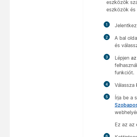
eszközök szám
eszközök és 
1
Jelentkez
2
A bal old
és válass
3
Lépjen
az
felhaszn
funkciót.
4
Válassza k
5
Írja be a
Szobapos
webhelyé
Ez az az 
6