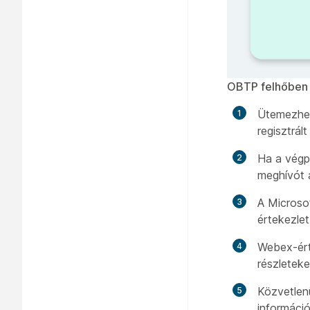
OBTP felhőben 
Ütemezhet
regisztrál
Ha a végp
meghívót 
A Microso
értekezle
Webex-érte
részleteke
Közvetlenü
információ