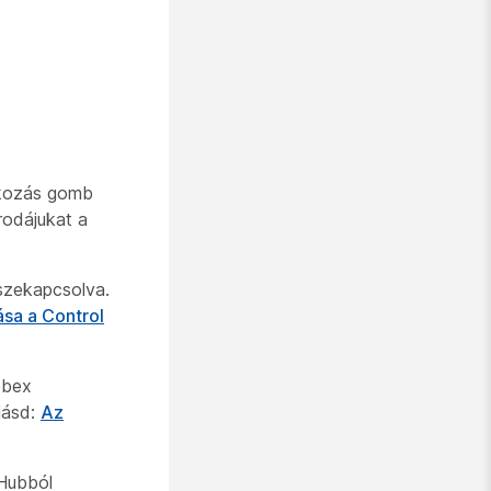
akozás gomb
rodájukat a
szekapcsolva.
sa a Control
ebex
lásd:
Az
 Hubból