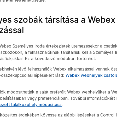
n a
Mentés
lehetőségre.
es szobák társítása a Webex
zással
Webex Személyes Iroda értekezletek ütemezésekor a csatl
eszközökön, a felhasználóknak társítaniuk kell a Személyes I
sfiókjukkal. Ez a következő módokon történhet:
bhelyén lévő felhasználók Webex alkalmazással vannak ös
-összekapcsolási lépésekért lásd:
Webex webhelyek csatolá
álók módosíthatják a saját preferált Webex webhelyüket a W
beállításaiban vagy preferenciáiban. További információkért 
ezett találkozóhely módosítása
.
közelítés érdekében kövesse az alábbi lépéseket a Control