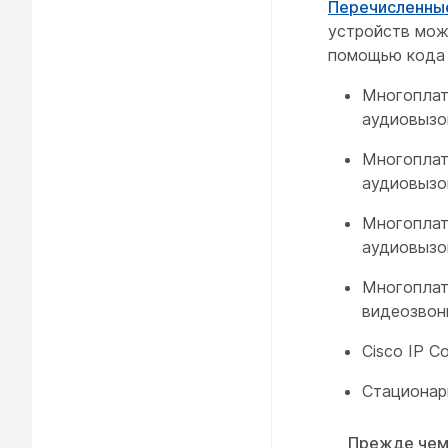
Перечисленны
устройств мож
помощью кода 
Многоплат
аудиовызо
Многоплат
аудиовызо
Многоплат
аудиовызо
Многоплат
видеозвон
Cisco IP C
Стационар
Прежде чем