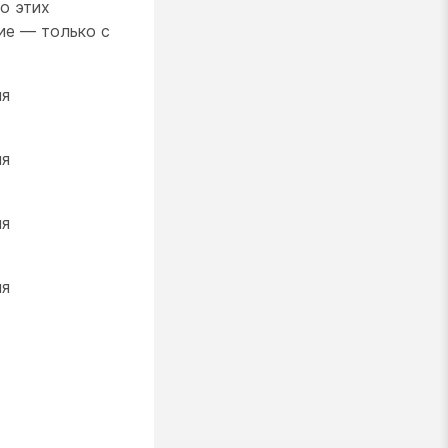
о этих
ие — только с
ля
ля
ля
ля