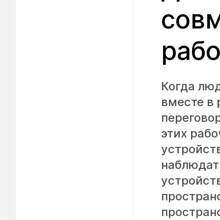
совм
рабо
Когда люд
вместе в 
перегово
этих раб
устройств
наблюдат
устройств
пространс
пространс