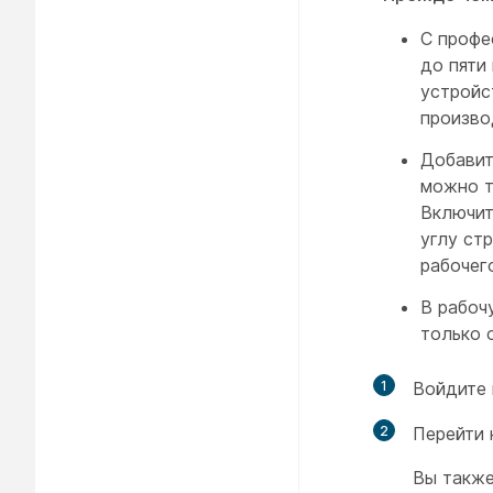
С профе
до пяти
устройс
произво
Добавит
можно т
Включи
углу ст
рабочег
В рабоч
только 
1
Войдите 
2
Перейти
Вы также