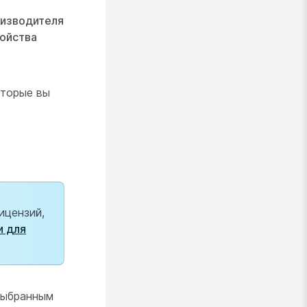
оизводителя
ойства
оторые вы
ицензий,
и для
выбранным