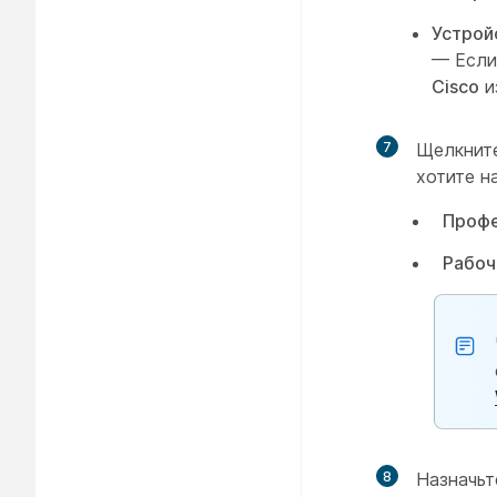
Устрой
— Если
Cisco
и
7
Щелкнит
хотите н
Профе
Рабоч
8
Назначь