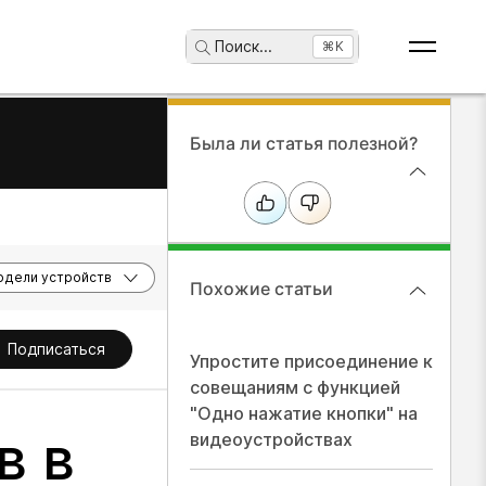
Поиск
...
⌘K
Была ли статья полезной?
дели устройств
Похожие статьи
Подписаться
Упростите присоединение к
совещаниям с функцией
"Одно нажатие кнопки" на
в в
видеоустройствах