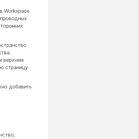
в Workspace
спроводных
сторонних
остранство
ства.
м верхнем
ую страницу
жно добавить
нство,