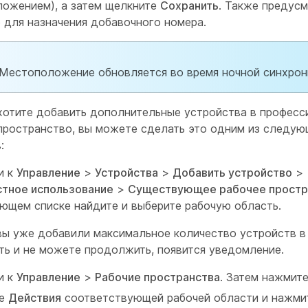
ожением), а затем щелкните
Сохранить
. Также предус
 для назначения добавочного номера.
Местоположение обновляется во время ночной синхрон
хотите добавить дополнительные устройства в професс
пространство, вы можете сделать это одним из следу
:
и к
Управление
>
Устройства
>
Добавить устройство
>
тное использование
>
Существующее рабочее простр
ющем списке найдите и выберите рабочую область.
вы уже добавили максимальное количество устройств в
ть и не можете продолжить, появится уведомление.
и к
Управление
>
Рабочие пространства
. Затем нажмит
це
Действия
соответствующей рабочей области и нажми