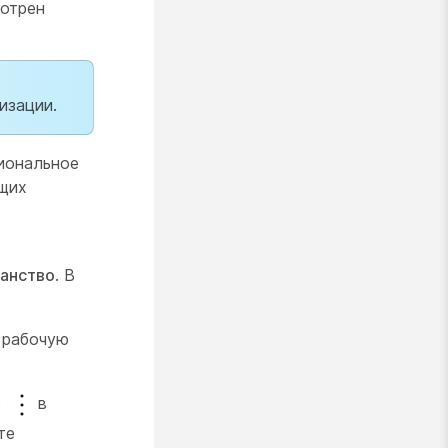
мотрен
изации.
иональное
ющих
анство
. В
 рабочую
е
в
те