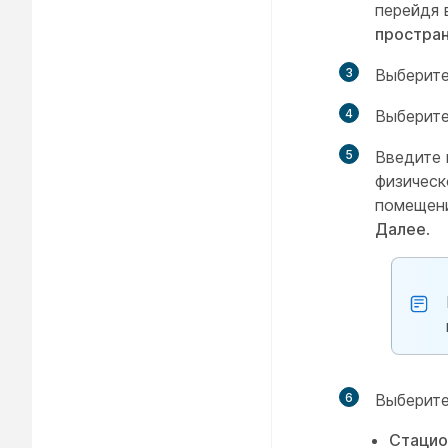
перейдя
простра
3
Выберит
4
Выберит
5
Введите 
физическ
помещени
Далее
.
6
Выберите
Стацио