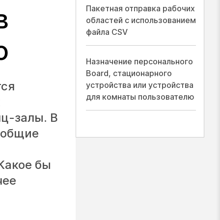
Пакетная отправка рабочих
в
областей с использованием
файла CSV
о
Назначение персонального
Board, стационарного
тся
устройства или устройства
для комнаты пользователю
к
ц-залы. В
 общие
м
Какое бы
чее