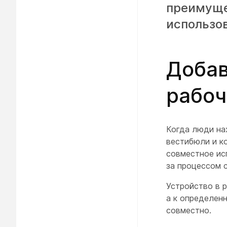
преимуще
использо
Добав
рабоч
Когда люди нах
вестибюли и к
совместное ис
за процессом 
Устройство в 
а к определен
совместно.