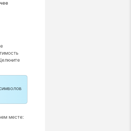
очее
ие
стимость
Щелкните
 символов
чем месте: