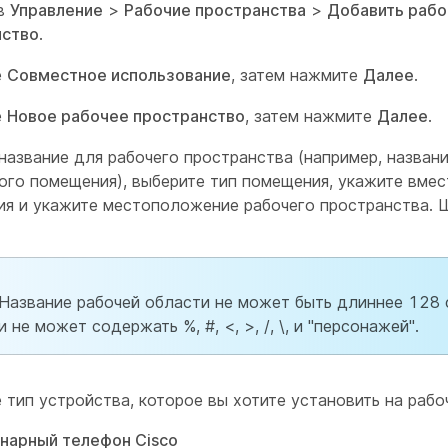
 в
Управление
>
Рабочие пространства
>
Добавить раб
нство
.
е
Совместное использование
, затем нажмите
Далее
.
е
Новое рабочее пространство
, затем нажмите
Далее
.
название для рабочего пространства (например, назван
ого помещения), выберите тип помещения, укажите вме
я и укажите местоположение рабочего пространства. 
Название рабочей области не может быть длиннее 128
и не может содержать %, #, <, >, /, \, и "персонажей".
 тип устройства, которое вы хотите установить на рабо
нарный телефон Cisco