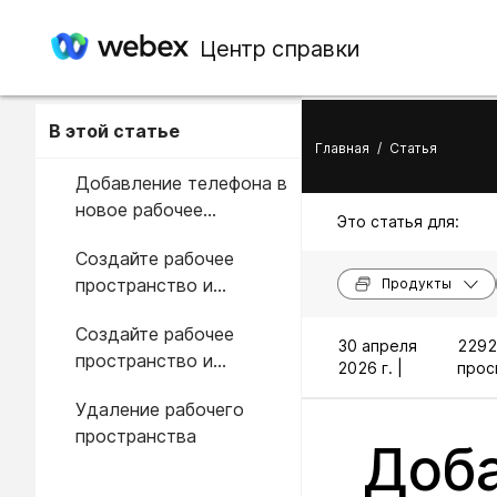
Центр справки
В этой статье
Главная
/
Статья
Добавление телефона в
новое рабочее
Это статья для:
пространство
Создайте рабочее
пространство и
Продукты
добавьте сервисы для
Создайте рабочее
устройств серий Board,
30 апреля
2292
пространство и
Desk и Room.
2026 г. |
прос
добавьте службы для
Удаление рабочего
Webex Share
пространства
Доба