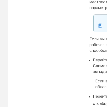
местопол
параметр
Если вы 
рабочее 
способов
Перейт
Совмес
выпада
Если 
облас
Перейт
столб