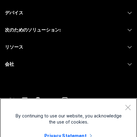
Webex アプリ
Webex スイート
何をお探しですか?
デバイス
Meetings
Calling
ヘッドセット
Calling
質問を投稿してください
次のためのソリューション:
Meetings
カメラ
メッセージング
教育
メッセージング
リソース
Desk シリーズ
画面共有
ヘルスケア
Slido
ダウンロード
Room シリーズ
会社
行政
ウェビナー
テストミーティングに参加
Board シリーズ
Cisco
財務
Events
オンラインクラス
Phone シリーズ
サポートへお問い合わせ
スポーツとエンターテインメント
Contact Center
インテグレーション
アクセサリ
セールスに問い合わせ
フロントライン
CPaaS
アクセシビリティ
利用規約
Webex Blog
非営利
セキュリティ
By continuing to use our website, you acknowledge
インクルージョン
プライバシーステートメント
the use of cookies.
Webex ソート リーダーシップ
スタートアップ
Control Hub
クッキー
ライブ & オンデマンド ウェビナー
Privacy Statement
Webex Merch Store
商標
ハイブリッド ワーク