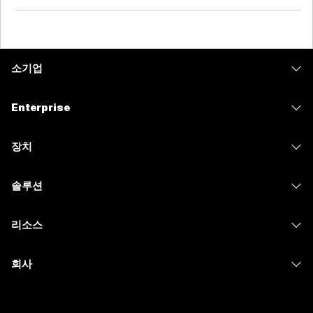
소기업
가격
Enterprise
Webex 앱
Webex Suite
장치
Meetings
Calling
헤드셋
Calling
솔루션
Meetings
카메라
메시징
교육
메시징
리소스
Desk 시리즈
화면 공유
의료 서비스
Slido
다운로드
Room 시리즈
회사
정부
Webinars
테스트 미팅 참여하기
Board 시리즈
Cisco
재무
이벤트
온라인 학습
전화 시리즈