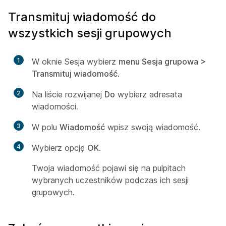
Transmituj wiadomość do
wszystkich sesji grupowych
1
W oknie Sesja wybierz
menu Sesja grupowa >
Transmituj wiadomość
.
2
Na liście rozwijanej
Do
wybierz adresata
wiadomości.
3
W polu
Wiadomość
wpisz swoją wiadomość.
4
Wybierz opcję
OK
.
Twoja wiadomość pojawi się na pulpitach
wybranych uczestników podczas ich sesji
grupowych.