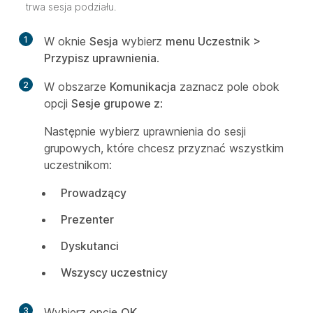
trwa sesja podziału.
1
W oknie
Sesja
wybierz
menu Uczestnik >
Przypisz uprawnienia
.
2
W obszarze
Komunikacja
zaznacz pole obok
opcji
Sesje grupowe z
:
Następnie wybierz uprawnienia do sesji
grupowych, które chcesz przyznać wszystkim
uczestnikom:
Prowadzący
Prezenter
Dyskutanci
Wszyscy uczestnicy
3
Wybierz opcję
OK
.