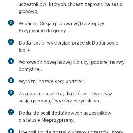
uczestników, których chcesz zaprosić na sesję
grupową.
2
W panelu Sesja grupowa wybierz opcję
Przypisanie do grupy
.
3
Dodaj sesję, wybierając
przycisk Dodaj
sesję
lub
+.
4
Wprowadź nową nazwę lub użyj podanej nazwy
domyślnej.
5
Wyróżnij nazwę sesji podziału.
6
Zaznacz uczestnika, dla którego tworzysz
sesję grupową, i wybierz przycisk >>.
7
Dodaj do sesji dodatkowych uczestników
o statusie
Nieprzypisany
.
8
Upewnij się, że został wybrany uczestnik, który