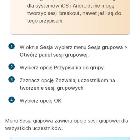
dla systemów iOS i Android, nie mogą
tworzyć sesji breakout, nawet jeśli są do
tego przypisani.
1
W oknie
Sesja
wybierz menu
Sesja grupowa >
Otwórz panel sesji grupowej
.
2
Wybierz opcję
Przypisania do grupy
.
3
Zaznacz opcję
Zezwalaj uczestnikom na
tworzenie sesji grupowych
.
4
Wybierz opcję
OK
.
Menu Sesja grupowa zawiera opcje sesji grupowej dla
wszystkich uczestników.