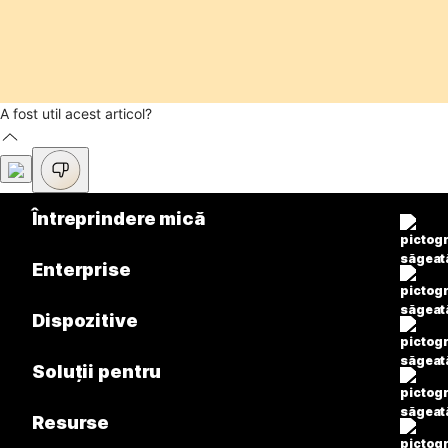
A fost util acest articol?
Întreprindere mică
Prețuri
Enterprise
Aplicația Webex
Webex Suite
Dispozitive
Meetings
Calling
Căști
Soluții pentru
Calling
Meetings
Camere
Educație
Mesagerie
Resurse
Mesagerie
Seria Desk
Asistență medicală