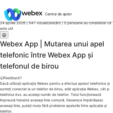
Pagină de pornire
/
Articol
Centrul de ajutor
24 aprilie 2026 |
547 vizualizare(ări) |
0 persoane au considerat că
este util
Webex App | Mutarea unui apel
telefonic între Webex App și
telefonul de birou
Feedback?
Dacă utilizați aplicația Webex pentru a efectua apeluri telefonice și
sunteți conectat la un telefon de birou, atât aplicația Webex, cât și
telefonul dvs. au același număr de telefon. Totul funcționează
împreună folosind aceeași linie comună. Deoarece împărtășesc
aceeași linie, puteți muta fără probleme apelurile între aplicație și
telefon.