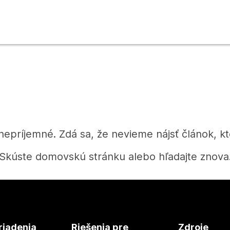
 nepríjemné. Zdá sa, že nevieme nájsť článok, kt
Skúste domovskú stránku alebo hľadajte znova
Domov
riadenia
Riešenia pre
Zdroje