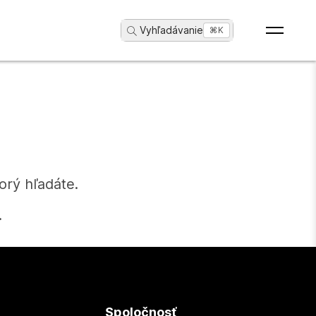
Vyhľadávanie
...
⌘K
orý hľadáte.
.
Spoločnosť