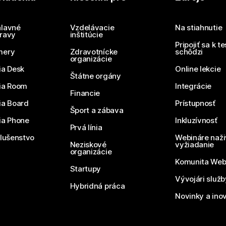
Potrebujete odpoveď?
Odoslať otázku
lavné
Vzdelávacie
Na stiahnutie
ravy
inštitúcie
Pripojiť sa k t
mery
Zdravotnícke
schôdzi
organizácie
ia Desk
Online lekcie
Štátne orgány
ia Room
Integrácie
Financie
ia Board
Prístupnosť
Šport a zábava
ia Phone
Inkluzívnosť
Prvá línia
slušenstvo
Webináre naži
Neziskové
vyžiadanie
organizácie
Komunita We
Startupy
Vývojári služ
Hybridná práca
Novinky a ino