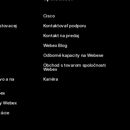
Cisco
estovacej
Kontaktovať podporu
Kontakt na predaj
Webex Blog
Odborné kapacity na Webexe
Obchod s tovarom spoločnosti
Webex
vo a na
Kariéra
bex
by Webex
vácie