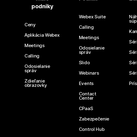
podniky
Webex Suite
Náh
súp
Ceny
Calling
Ka
Aplikácia Webex
Meetings
Sér
Meetings
Odosielanie
správ
Sér
Calling
Slido
Sér
Odosielanie
správ
Webinars
Sér
Zdieľanie
Events
Prí
obrazovky
Contact
Center
CPaaS
Zabezpečenie
Control Hub